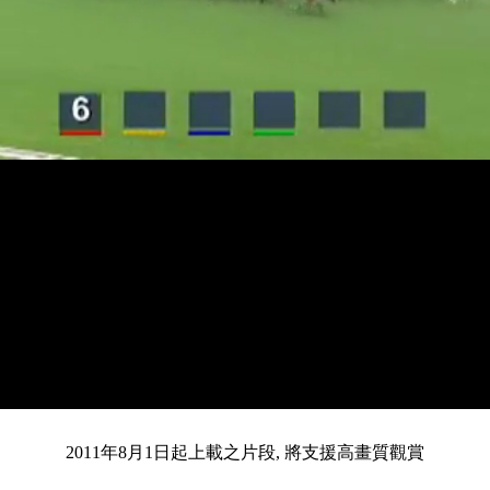
載
靜
進
入
目
0:12
/
總
5:16
音
度
:
暫
全
完
0%
2011年8月1日起上載之片段, 將支援高畫質觀賞
停
螢
畢
:
幕
0%
前
共