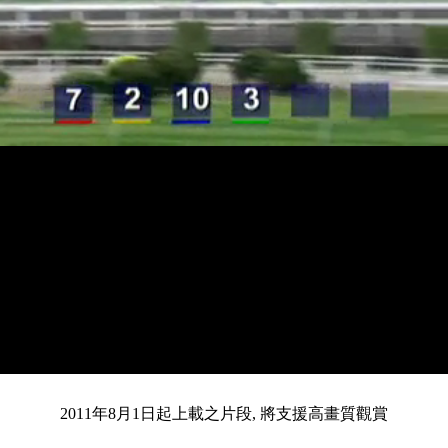
載
靜
進
目
0:14
入
/
總
3:46
音
度
:
暫
全
完
0%
2011年8月1日起上載之片段, 將支援高畫質觀賞
停
螢
畢
:
幕
前
0%
共