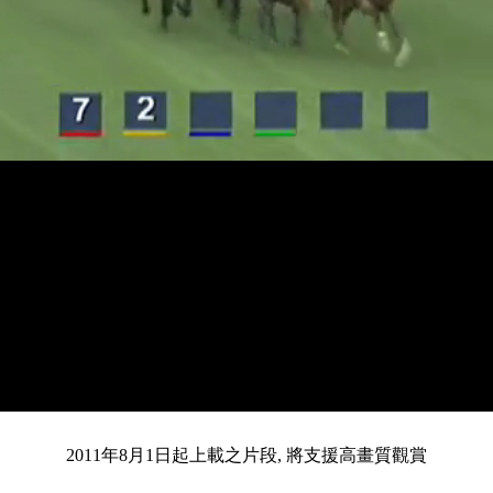
載
靜
進
目
0:12
入
/
總
2:50
音
度
:
暫
全
完
0%
2011年8月1日起上載之片段, 將支援高畫質觀賞
停
螢
畢
:
幕
前
0%
共