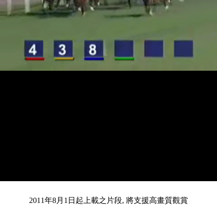
載
靜
進
入
目
0:12
/
總
4:28
音
度
:
暫
全
完
0%
2011年8月1日起上載之片段, 將支援高畫質觀賞
停
螢
畢
:
幕
0%
前
共