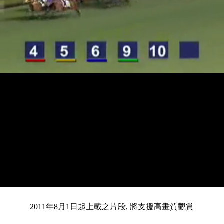
載
靜
進
入
目
0:12
/
總
4:28
音
度
:
暫
全
完
0%
2011年8月1日起上載之片段, 將支援高畫質觀賞
停
螢
畢
:
幕
0%
前
共