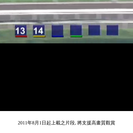
載
靜
進
目
0:14
入
/
總
3:17
音
度
:
暫
全
完
0%
2011年8月1日起上載之片段, 將支援高畫質觀賞
停
螢
畢
:
幕
前
0%
共