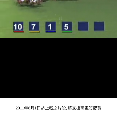
載
靜
進
入
目
0:14
/
總
4:13
音
度
:
暫
全
完
0%
2011年8月1日起上載之片段, 將支援高畫質觀賞
停
螢
畢
:
幕
0%
前
共