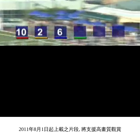
載
靜
進
目
0:15
入
/
總
3:18
音
度
:
暫
全
完
0%
2011年8月1日起上載之片段, 將支援高畫質觀賞
停
螢
畢
:
幕
前
0%
共