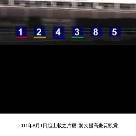
載
靜
進
目
0:12
入
/
總
3:12
音
度
:
暫
全
完
0%
2011年8月1日起上載之片段, 將支援高畫質觀賞
停
螢
畢
:
幕
前
0%
共