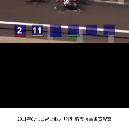
載
靜
進
入
目
0:13
/
總
4:18
音
度
:
暫
全
完
0%
2011年8月1日起上載之片段, 將支援高畫質觀賞
停
螢
畢
:
幕
0%
前
共