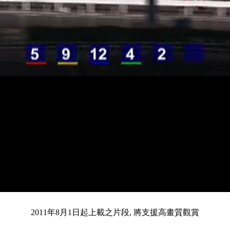
載
靜
進
入
目
0:13
/
總
3:19
音
度
:
暫
全
完
0%
2011年8月1日起上載之片段, 將支援高畫質觀賞
停
螢
畢
:
幕
0%
前
共