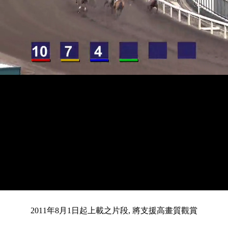
載
靜
進
入
目
0:15
/
總
4:27
音
度
:
暫
全
完
0%
2011年8月1日起上載之片段, 將支援高畫質觀賞
停
螢
畢
:
幕
0%
前
共