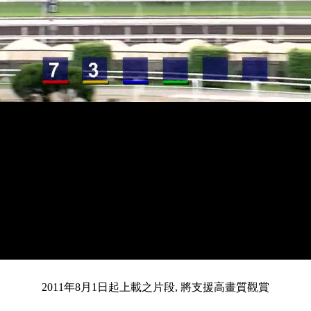
載
靜
進
入
目
0:12
/
總
3:31
音
度
:
暫
全
完
0%
2011年8月1日起上載之片段, 將支援高畫質觀賞
停
螢
畢
:
幕
0%
前
共