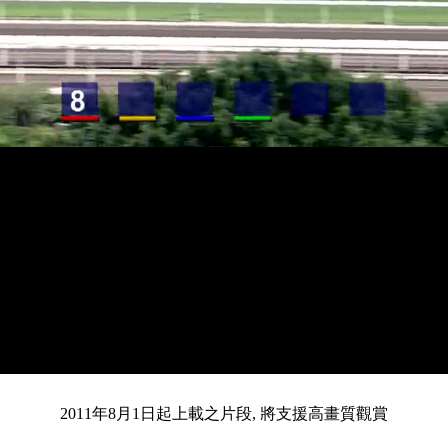
載
靜
進
目
0:13
入
/
總
3:12
音
度
:
暫
全
完
0%
2011年8月1日起上載之片段, 將支援高畫質觀賞
停
螢
畢
:
幕
前
0%
共