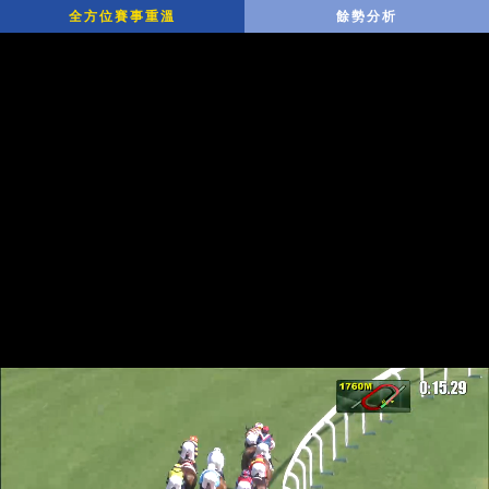
全方位賽事重溫
餘勢分析