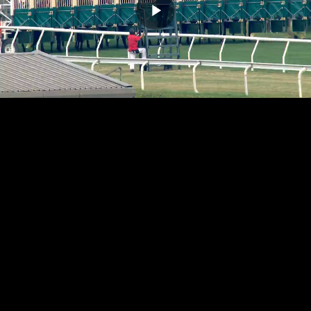
播
放
影
片