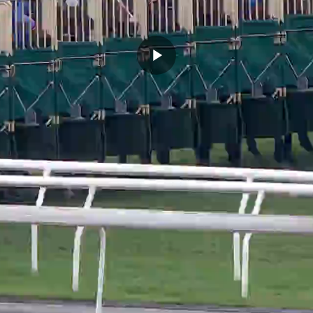
播
放
影
片