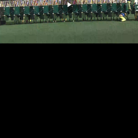
播
放
影
片