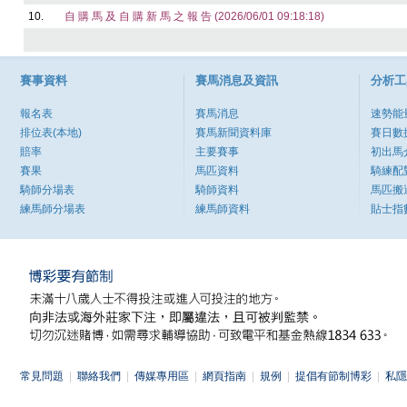
10.
自 購 馬 及 自 購 新 馬 之 報 告 (2026/06/01 09:18:18)
賽事資料
賽馬消息及資訊
分析工
報名表
賽馬消息
速勢能
排位表(本地)
賽馬新聞資料庫
賽日數
賠率
主要賽事
初出馬
賽果
馬匹資料
騎練配
騎師分場表
騎師資料
馬匹搬
練馬師分場表
練馬師資料
貼士指
常見問題
|
聯絡我們
|
傳媒專用區
|
網頁指南
|
規例
|
提倡有節制博彩
|
私隱