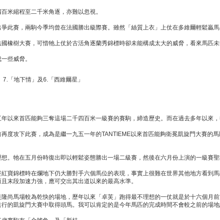
四百米縮程至二千米角逐，亦難以忽視。
出爭此賽，兩駒今季均曾在法國勝出級際賽。雖然「絲質上衣」上仗在多維爾輕鬆贏馬
法國橡樹大賽，可惜牠上仗於古活角逐蘭秀錦標時卻未能構成太大的威脅，看來馬匹未
成一些威脅。
、7.「地下情」及6.「西維爾星」
五年以來首匹能夠三奪這場二千四百米一級賽的賽駒，締造歷史。而在過去多年以來，
再度攻下此賽，成為是繼一九五一年的TANTIEME以來首匹能夠衛冕凱旋門大賽的
理想。牠在五月份時復出即以輕鬆姿態勝出一場二級賽，然後在六月份上演的一級賽聖
賽紅寶錦標時在爛地下仍大勝對手六個馬位的表現，事實上很難在世界其他地方看到馬
而且末段加速力強，應可交出其出道以來的最高水準。
是隆尚馬場較為乾快的場地，歷年以來「卓芙」跑得最不理想的一仗就是於十六個月前
進行的凱旋門大賽中取得頭馬。我可以肯定的是今年馬匹的完成時間不會較之前的場地