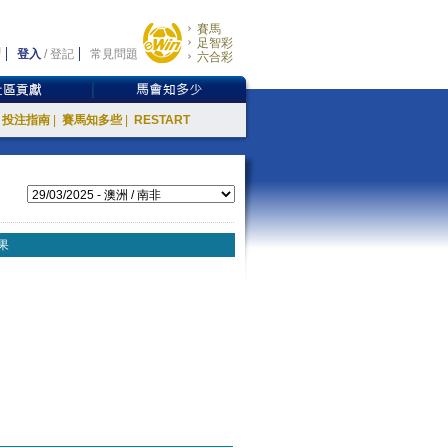
賽馬
足智彩
登入
/
登記
常見問題
六合彩
投注指南
|
賽馬知多些
|
RESTART
果