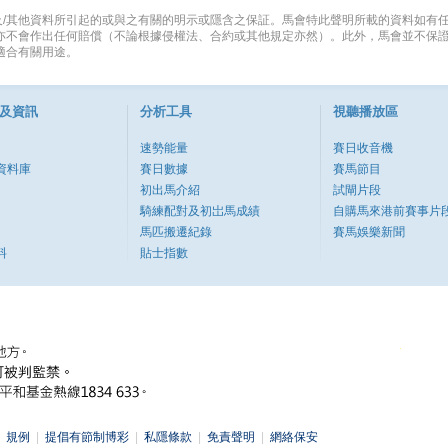
及/其他資料所引起的或與之有關的明示或隱含之保証。馬會特此聲明所載的資料如有
 亦不會作出任何賠償（不論根據侵權法、合約或其他規定亦然）。此外，馬會並不保
適合有關用途。
及資訊
分析工具
視聽播放區
速勢能量
賽日收音機
資料庫
賽日數據
賽馬節目
初出馬介紹
試閘片段
騎練配對及初岀馬成績
自購馬來港前賽事片
馬匹搬遷紀錄
賽馬娛樂新聞
料
貼士指數
|
規例
|
提倡有節制博彩
|
私隱條款
|
免責聲明
|
網絡保安