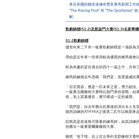
來自英國的魏崇達擁有豐富賽馬新聞工作經驗，
"The Racing Post" 與 "The 
解。
歌劇錦標(S1-2)及凱旋門大賽(S1-3)名家專欄
S1-2歌劇錦標
儘管向來二千米一級賽歌劇錦標是一場頗為
理由是近年來一些表現較為優異的雌馬都會
較為有趣的是在過去的四十一屆之中，共有
練馬師赫德去年憑藉「我們是」首度揚威此
「后宮寶器」應是一匹未來之星，潛力頗佳
一級賽法國橡樹大賽時以熱門身份迎戰，結
俗，加上質素優良，應可構成一定的威脅。
「我們是」自去年勝出此賽後的演出令人失
德所訓練的ATHYKA之後第二匹可以兩度捧
彭曉高是前途無可限量的練馬師，由其訓練
份勝出一級賽愛爾蘭橡樹大賽。
雖然「地下情」在上仗出爭約克郡橡樹大賽