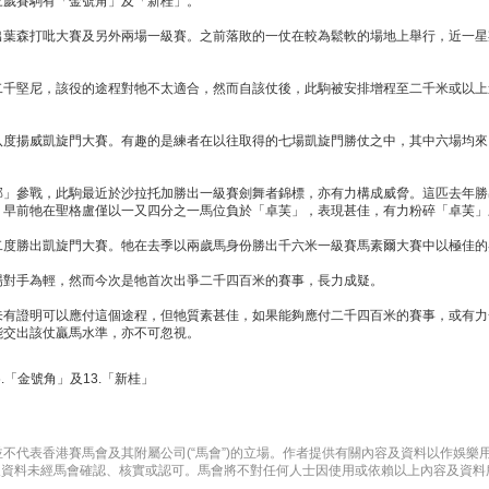
三歲賽駒有「金號角」及「新桂」。
出葉森打吡大賽及另外兩場一級賽。之前落敗的一仗在較為鬆軟的場地上舉行，近一星
二千堅尼，該役的途程對牠不太適合，然而自該仗後，此駒被安排增程至二千米或以上
八度揚威凱旋門大賽。有趣的是練者在以往取得的七場凱旋門勝仗之中，其中六場均來
郡」參戰，此駒最近於沙拉托加勝出一級賽劍舞者錦標，亦有力構成威脅。這匹去年勝
。早前牠在聖格盧僅以一又四分之一馬位負於「卓芙」，表現甚佳，有力粉碎「卓芙」
二度勝出凱旋門大賽。牠在去季以兩歲馬身份勝出千六米一級賽馬素爾大賽中以極佳的
場對手為輕，然而今次是牠首次出爭二千四百米的賽事，長力成疑。
未有證明可以應付這個途程，但牠質素甚佳，如果能夠應付二千四百米的賽事，或有力
能交出該仗贏馬水準，亦不可忽視。
6.「金號角」及13.「新桂」
不代表香港賽馬會及其附屬公司(“馬會”)的立場。作者提供有關內容及資料以作娛樂
及資料未經馬會確認、核實或認可。馬會將不對任何人士因使用或依賴以上內容及資