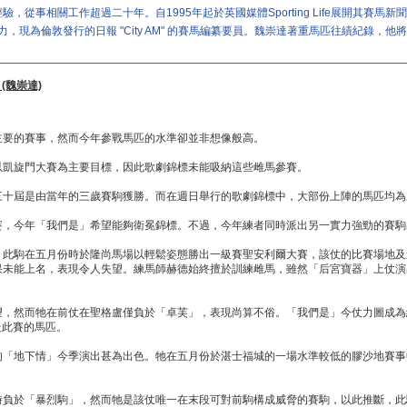
從事相關工作超過二十年。自1995年起於英國媒體Sporting Life展開其賽
Sportsman" 效力，現為倫敦發行的日報 "City AM" 的賽馬編纂要員。魏崇達著重馬匹往
 (魏崇達)
主要的賽事，然而今年參戰馬匹的水準卻並非想像般高。
以凱旋門大賽為主要目標，因此歌劇錦標未能吸納這些雌馬參賽。
三十屆是由當年的三歲賽駒獲勝。而在週日舉行的歌劇錦標中，大部份上陣的馬匹均為
賽，今年「我們是」希望能夠衛冕錦標。不過，今年練者同時派出另一實力強勁的賽駒
。此駒在五月份時於隆尚馬場以輕鬆姿態勝出一級賽聖安利爾大賽，該仗的比賽場地及
果未能上名，表現令人失望。練馬師赫德始終擅於訓練雌馬，雖然「后宮寶器」上仗演
望，然而牠在前仗在聖格盧僅負於「卓芙」，表現尚算不俗。「我們是」今仗力圖成為
走此賽的馬匹。
的「地下情」今季演出甚為出色。牠在五月份於湛士福城的一場水準較低的膠沙地賽事
時負於「暴烈駒」，然而牠是該仗唯一在末段可對前駒構成威脅的賽駒，以此推斷，此