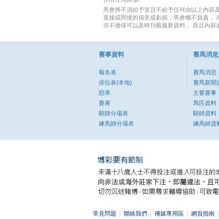
馬會將不須給予並且不給予任何由以上內容
直接或間接的損失或虧損，馬會概不負責，
亦不擔保可以及時刊載最新資料， 而且內容
賽事資料
賽馬消息
報名表
賽馬消息
排位表(本地)
賽馬新聞
賠率
主要賽事
賽果
馬匹資料
騎師分場表
騎師資料
練馬師分場表
練馬師資
常見問題
|
聯絡我們
|
傳媒專用區
|
網頁指南