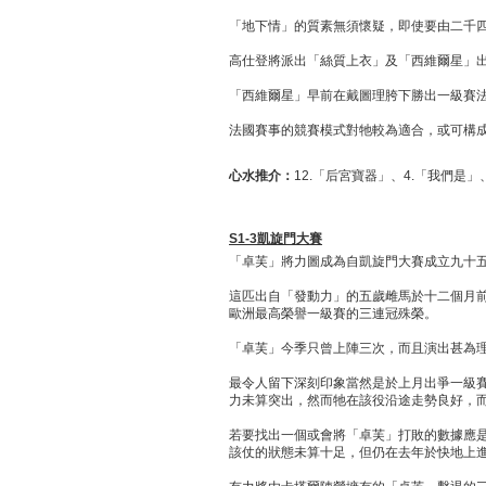
「地下情」的質素無須懷疑，即使要由二千
高仕登將派出「絲質上衣」及「西維爾星」
「西維爾星」早前在戴圖理胯下勝出一級賽
法國賽事的競賽模式對牠較為適合，或可構
心水推介：
12.「后宮寶器」、4.「我們是」
S1-3凱旋門大賽
「卓芙」將力圖成為自凱旋門大賽成立九十
這匹出自「發動力」的五歲雌馬於十二個月前
歐洲最高榮譽一級賽的三連冠殊榮。
「卓芙」今季只曾上陣三次，而且演出甚為
最令人留下深刻印象當然是於上月出爭一級
力未算突出，然而牠在該役沿途走勢良好，
若要找出一個或會將「卓芙」打敗的數據應
該仗的狀態未算十足，但仍在去年於快地上