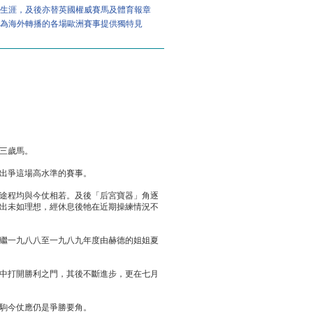
馬新聞生涯，及後亦替英國權威賽馬及體育報章
績紀錄，他將為海外轉播的各場歐洲賽事提供獨特見
三歲馬。
出爭這場高水準的賽事。
途程均與今仗相若。及後「后宮寶器」角逐
出未如理想，經休息後牠在近期操練情況不
繼一九八八至一九八九年度由赫德的姐姐夏
中打開勝利之門，其後不斷進步，更在七月
駒今仗應仍是爭勝要角。