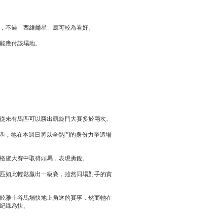
，不過「西維爾星」應可較為看好。
能應付該場地。
從未有馬匹可以勝出凱旋門大賽多於兩次。
馬匹，牠在本週日將以全熱門的身份力爭這場
格盧大賽中取得頭馬，表現勇銳。
匹如此輕鬆贏出一級賽，雖然同場對手的實
於雅士谷馬場快地上角逐的賽事，然而牠在
紀錄為快。