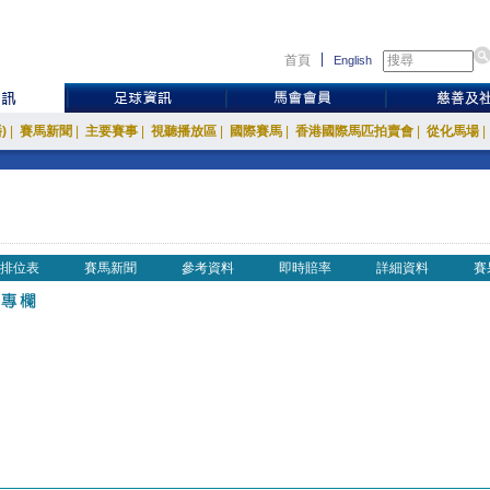
首頁
English
)
|
賽馬新聞
|
主要賽事
|
視聽播放區
|
國際賽馬
|
香港國際馬匹拍賣會
|
從化馬場
|
排位表
賽馬新聞
參考資料
即時賠率
詳細資料
賽