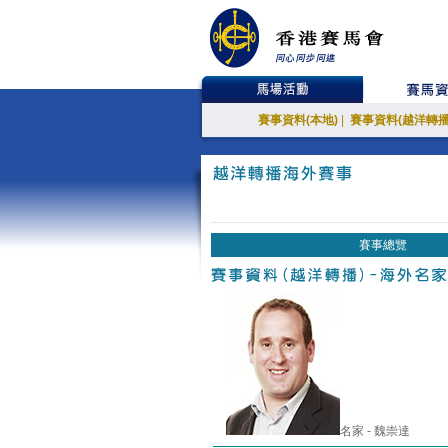
賽事資料(本地)
|
賽事資料(越洋轉播
賽事總覽
名家 - 魏崇達