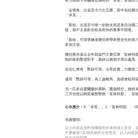
有力將由卡塔爾陣營擁有的「卓芙」擊退的
「金號角」出道至今六出五勝，當中包括勝
「卓芙」。
「新桂」出道至今唯一的敗仗就是來自法國
樣，都不太喜歡在較為乾快的賽事中競逐。
「新桂」可望替練者費伯華帶來歷史性的第
多加注視。
費伯華亦派出去年凱旋門大賽亞軍「富林特
勁的衝刺擊退對手，最終以兩個半馬位贏馬
岳伯仁將有「艷跡可尋」出爭此賽，力圖第
儘管「艷跡可尋」為三歲雌馬，負磅會較同
另一匹來自愛爾蘭的賽駒「鷹揚晴空」雖然
三月份曾以輕鬆威態擊敗「富林特郡」，若
心水推介：
9.「卓芙」、1.「富林特郡」、1
免責聲明:
以上內容及資料僅屬個別作者的個人意見，並
不應被視?及/或依賴作任何意見。以上內容
作出任何賠償。