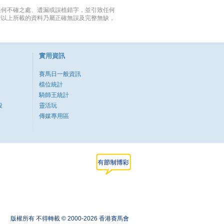
任何不確之處、遺漏或誤植錯字，並引致任何
證以上所載的資料乃屬正確無誤及完整無缺，
實用資訊
賽馬日一般資訊
檔位統計
騎師王統計
段
靈活玩
傳媒專用區
版權所有 不得轉載 © 2000-2026 香港賽馬會