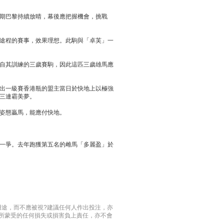
期巴黎持續放晴，幕後應把握機會，挑戰
途程的賽事，效果理想。此駒與「卓芙」一
自其訓練的三歲賽駒，因此這匹三歲雄馬應
出一級賽香港瓶的盟主當日於快地上以極強
三連霸美夢。
姿態贏馬，能應付快地。
一爭。去年跑獲第五名的雌馬「多麗盈」於
用途，而不應被視?建議任何人作出投注，亦
料所蒙受的任何損失或損害負上責任，亦不會