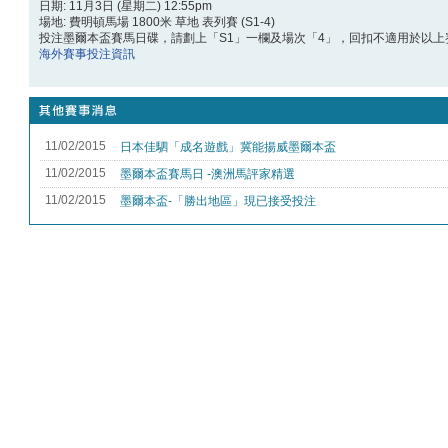
日期: 11月3日 (星期二) 12:55pm
場地: 費明頓馬場 1800米 草地 表列賽 (S1-4)
投注墨爾本盃賽馬日碟
，請劃上「S1」一欄及場次「4」，回扣不適用於以上
海外賽事投注資訊