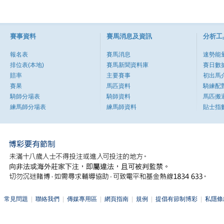
賽事資料
賽馬消息及資訊
分析工
報名表
賽馬消息
速勢能
排位表(本地)
賽馬新聞資料庫
賽日數
賠率
主要賽事
初出馬
賽果
馬匹資料
騎練配
騎師分場表
騎師資料
馬匹搬
練馬師分場表
練馬師資料
貼士指
常見問題
|
聯絡我們
|
傳媒專用區
|
網頁指南
|
規例
|
提倡有節制博彩
|
私隱條