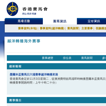
賽事資料(本地)
|
賽事資料(越洋轉播)
|
賽馬新聞
|
主要賽事
|
視聽播
賽事總覽
排位表
賽馬新聞
參
墨爾本盃賽馬日六場賽事越洋轉播來港
香港賽馬會定於11月3日星期二，從澳洲費明頓馬場即時轉播墨爾本盃賽馬
轉播賽事開跑時間：上午十時二十分）