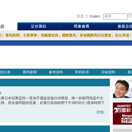
首頁
English
)
|
賽馬新聞
|
主要賽事
|
視聽播放區
|
國際賽馬
|
香港國際馬匹拍賣會
|
從化馬場
|
排位表
賽馬新聞
參考資料
即時賠率
詳細資料
賽
點
級賽日本冠軍盃與一眾強手週旋並無任何懷疑，唯一的疑問倒是中京
揮，而這個問題的答案，於賽日當地時間下午3時30分 (香港時間下
詳情...