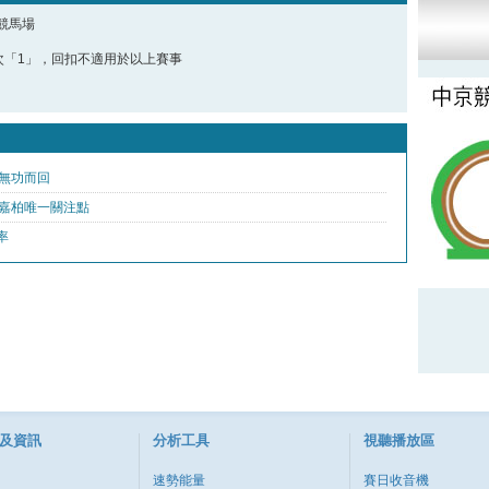
京競馬場
次「1」，回扣不適用於以上賽事
及資訊
分析工具
視聽播放區
速勢能量
賽日收音機