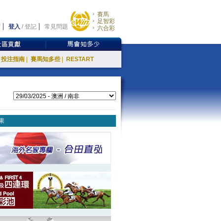
賽馬
足智彩
登入
/
登記
常見問題
六合彩
投注指南
|
賽馬知多些
|
RESTART
果