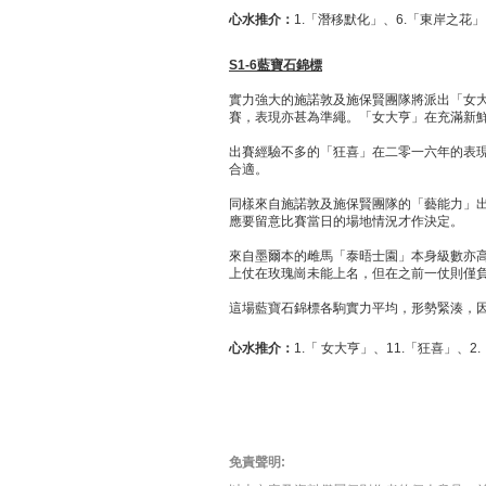
心水推介：
1.「潛移默化」、6.「東岸之花」
S1-6
藍寶石錦標
實力強大的施諾敦及施保賢團隊將派出「女
賽，表現亦甚為準繩。「女大亨」在充滿新
出賽經驗不多的「狂喜」在二零一六年的表
合適。
同樣來自施諾敦及施保賢團隊的「藝能力」
應要留意比賽當日的場地情況才作決定。
來自墨爾本的雌馬「泰晤士園」本身級數亦
上仗在玫瑰崗未能上名，但在之前一仗則僅
這場藍寶石錦標各駒實力平均，形勢緊湊，
心水推介：
1.「 女大亨」、11.「狂喜」、
免責聲明: