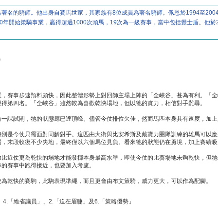
著名的騎師。他出身自賽馬世家，其家族有8位成員為著名騎師。佩恩於1994至20
990年開始策騎事業，贏得超過1000次頭馬，19次為一級賽事，當中包括覺士盾。他於
)
置，賽事步速預料頗快，因此整體形勢上對回師主場上陣的「全峽谷」甚為有利。「全
僅得第四名。「全峽谷」雖然較為喜歡乾快場地，但以牠的實力，相信對手難尋。
前一課試閘，牠的狀態應已達頂峰。儘管今仗排位欠佳，然而馬匹本身具有速度，加上
特別是今仗只需面對同齡對手。這匹由大衛與比安希斯及戴寶力團隊訓練的雄馬可以應
場，末段收復不少失地，最終僅以六個馬位見負。看來牠的狀態仍在勇境，加上賽績吸
助比近仗更為乾快的場地才能發揮本身最高水準，即使今仗的比賽場地未夠乾快，但牠
準的賽事中跑得接近，也要加入考慮。
較為乾快的賽駒，此駒表現準繩，而且更會由布文策騎，威力更大，可以作為配腳。
、4.「維省議員」、2.「迫在眉睫」及6.「策略優勢」