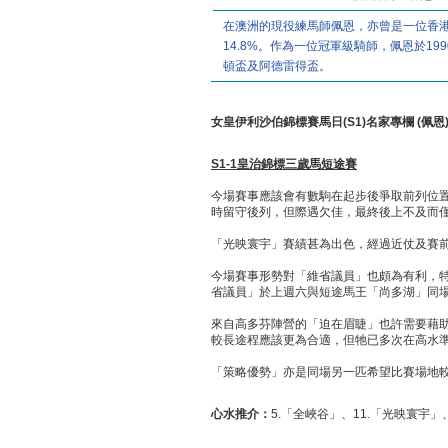
在澳洲的現役練馬師佩恩，亦曾是一位香港
14.8%。作為一位冠軍級騎師，佩恩於1
頓盃及阿德雷得盃。
女皇伊利沙伯錦標賽馬日
(S1)
名家專欄
(
佩恩
S1-1
皇治錦標三歲馬短途賽
今場賽事應該會有數駒在起步後爭取前列位
時留守後列，但際遇欠佳，最終後上不及而
「光映寰宇」賽績甚為出色，經過近仗及賽
今場賽事形勢對「維省議員」也頗為有利，
省議員」於上週六與短途馬王「尚多湖」同
來自高多芬陣營的「迫在眉睫」也許需要藉
較長途程應該更為合適，但牠已多次在高水
「策略優勢」亦是同場另一匹希望比賽場地
心水推介：
5.「全峽谷」、11.「光映寰宇」