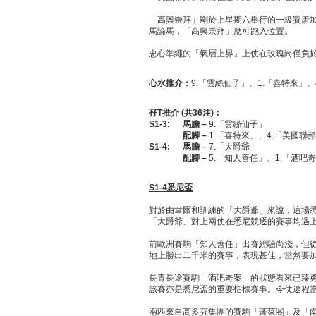
「高興崇拜」剛於上星期六舉行的一級賽唐
馬論馬，「高興崇拜」應可跑入位置。
忠心準繩的「氣層上界」上仗在玫瑰崗僅負
心水推介：
9.「雲絲仙子」、1.「喜特來」、
孖
T
推介
(
共
36
注
)
︰
S1-3:
馬膽
–
9.「雲絲仙子」
配腳
–
1.「喜特來」、4.「美國聯
S1-4:
馬膽
–
7.「大爵爺」
配腳
–
5.「知人善任」、1.「酒吧
S1-4
悉尼盃
對於由韋爾和訓練的「大爵爺」來說，這場
「大爵爺」對上兩仗在悉尼競逐的賽事均遇
前歐洲賽駒「知人善任」出賽經驗尚淺，但
地上勝出二千米的賽事，表現甚佳，當然要
長青長途賽駒「酒吧奇案」的狀態看來已臻
該賽亦是悉尼盃的重要指標賽事。今仗途程
兩匹來自高多芬集團的賽駒「蓬萊閣」及「