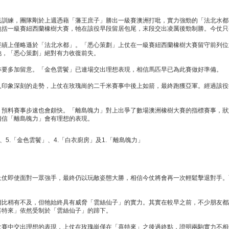
民訓練，團隊剛於上週憑藉「藩王庶子」勝出一級賽澳洲打吡，實力強勁的「法北水都
包括一級賽紐西蘭橡樹大賽，牠在該役早段留居包尾，末段交出凌厲後勁制勝。今仗只
賽績上僅略遜於「法北水都」。「悉心策劃」上仗在一級賽紐西蘭橡樹大賽留守前列位
池，「悉心策劃」絕對有力收復前失。
亦要多加留意。「金色雲鬢」已連場交出理想表現，相信馬匹早已為此賽做好準備。
人印象深刻的走勢，上仗在玫瑰崗的二千米賽事中後上如箭，最終跑獲亞軍。經過該役
，預料賽事步速也會頗快。「離島魄力」對上出爭了數場澳洲橡樹大賽的指標賽事，狀
相信「離島魄力」會有理想的表現。
、5.「金色雲鬢」、4.「白衣廚房」及1.「離島魄力」
上仗即使面對一眾強手，最終仍以玩敵姿態大勝，相信今仗將會再一次輕鬆擊退對手。
相比稍有不及，但牠始終具有威脅「雲絲仙子」的實力。其實在較早之前，不少朋友都
喜特來」依然受制於「雲絲仙子」的蹄下。
大賽中交出理想的表現，上仗在玫瑰崗僅在「喜特來」之後過終點，證明兩駒實力不相