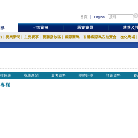
首頁
English
)
|
賽馬新聞
|
主要賽事
|
視聽播放區
|
國際賽馬
|
香港國際馬匹拍賣會
|
從化馬場
|
排位表
賽馬新聞
參考資料
即時賠率
詳細資料
賽