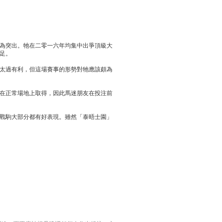
為突出。牠在二零一六年均集中出爭頂級大
足。
太過有利，但這場賽事的形勢對牠應該頗為
在正常場地上取得，因此馬迷朋友在投注前
戰駒大部分都有好表現。雖然「泰晤士園」