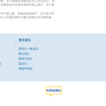
用途，而不應被視爲建議任何人作出投注，亦
料所蒙受的任何損失或損害負上責任，亦不會
任何不確之處、遺漏或誤植錯字，並引致任何
證以上所載的資料乃屬正確無誤及完整無缺，
實用資訊
賽馬日一般資訊
檔位統計
騎師王統計
段
靈活玩
傳媒專用區