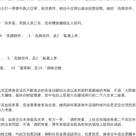
加士打一哩賽中跑入亞軍，表現勇悍，相信今仗將以最佳狀態迎戰。雖然「高興崇拜」
於「珍米嘉」而跑入第三名，也有機會繼續走入前列。
4.「美國聯邦」、3.「高興崇拜」及2.「氣層上界」
邦」、3.「高興崇拜」及2.「氣層上界」
奇案」、10.「蓬萊閣」及14.「南轅北轍」
悉尼盃將會是這匹不斷進步的長途佳駟自出道以來所面對最嚴峻的考驗，不過「大爵爺
上大爛地，最終仍輕鬆獲勝，當中包括上星期六在蘭域舉行的二千六百米二級賽。
從其血統來看，長途賽事會更為合適。練馬師何萬達每年這個時候均在悉尼交出理想表
加入考慮。
勇境，如果交出本身最高水準，有力一爭。「酒吧奇案」上仗在玫瑰崗角逐二千四百米
當然沒有問題，不過「酒吧奇案」歷年來都是在較為乾快的場地上取得好成績。
南轅北轍」均由艾柏賓訓練，兩駒在長途賽成績突出，也要留意。練者去年底在墨爾本