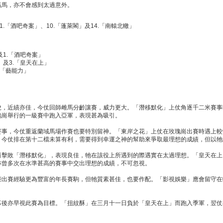
贏馬，亦不會感到太過意外。
1.「酒吧奇案」、10.「蓬萊閣」及14.「南轅北轍」
及1.「酒吧奇案」
」及3.「皇天在上」
.「藝能力」
銳，近績亦佳，今仗回師雌馬分齡讓賽，威力更大。「潛移默化」上仗角逐千二米賽事
瑰崗舉行的一級賽中跑入亞軍，表現甚為吸引。
賽事，今仗重返蘭域馬場作賽也要特別留神。「東岸之花」上仗在玫瑰崗出賽時遇上較
。今仗排在第十二檔未算有利，需要得到幸運之神的幫助來爭取最理想的成績，但以牠
崗擊敗「潛移默化」，表現良佳，牠在該役上所遇到的際遇實在太過理想。「皇天在上
亦曾多次在水準甚高的賽事中交出理想的成績，不可忽視。
些出賽經驗更為豐富的年長賽駒，但牠質素甚佳，也要作配。「影視娛樂」應會留守在
幕後亦早視此賽為目標。「扭紋酥」在三月十一日負於「皇天在上」而跑入季軍，翌仗
。