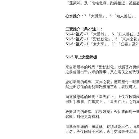
「蓬萊閣」及「南轅北轍」跑得接近，甚至
心水推介：
7.「大爵爺」、5.「知人善任」、
三寶推介（共
27
注）：
S1-4:
複式
–
7.「大爵爺」、5.「知人善任」
S1-5:
複式
–
1.「潛移默化」、6.「東岸之花
S1-6:
複式
–
1.「女大亨」、11.「狂喜」及2
S1-5
草上女皇錦標
來自墨爾本的雌馬「潛移默化」狀態甚為勇
之前曾勝出千八米的賽事，又在兩仗之前玫
忠心準繩的雌馬「東岸之花」應可應付一哩
然交出頗佳的走勢而跑獲第三名，表現可人
向來被忽略的雌馬「皇天在上」上仗在玫瑰
過對手獲勝。而事實上，「皇天在上」之前
級數甚高的雌馬「影視娛樂」今仗將面對一
鬆軟，對牠更為有利。
由李善訓練的「扭紋酥」賽績甚為出色，而
五名，今仗回師千六米，應可交出最佳水準