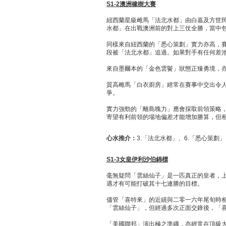
S1-2
澳洲橡樹大賽
紐西蘭星級雌馬「法北水都」由白嘉及方世
水都」在出戰澳洲前的對上三仗全勝，當中
同樣來自紐西蘭的「悉心策劃」實力亦高，
段被「法北水都」追過。如果對手有任何差
來自墨爾本的「金色雲鬢」狀態正臻勇境，
質高雌馬「白衣廚房」經常在賽事中交出令
爭。
實力強勁的「離島魄力」應會採取前領策略
寄望有利前領的場地偏差才能增加勝算，但
心水推介：
3.「法北水都」、6.「悉心策劃」
S1-3
女皇伊利沙伯錦標
毫無疑問「雲絲仙子」是一匹真正的皇者，
遇才有可能打破其十七連勝的目標。
儘管「喜特來」的近績與二零一六年尾旬時
「雲絲仙子」，但經過多次正面交鋒後，「
「美國聯邦」演出極之準繩，亦經常在頂級