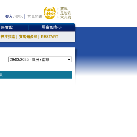
賽馬
足智彩
登入
/
登記
常見問題
六合彩
投注指南
|
賽馬知多些
|
RESTART
果