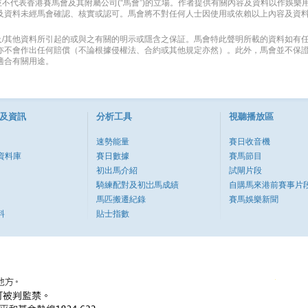
不代表香港賽馬會及其附屬公司(“馬會”)的立場。作者提供有關內容及資料以作娛樂
容及資料未經馬會確認、核實或認可。馬會將不對任何人士因使用或依賴以上內容及資
及/其他資料所引起的或與之有關的明示或隱含之保証。馬會特此聲明所載的資料如有
 亦不會作出任何賠償（不論根據侵權法、合約或其他規定亦然）。此外，馬會並不保
適合有關用途。
及資訊
分析工具
視聽播放區
速勢能量
賽日收音機
資料庫
賽日數據
賽馬節目
初出馬介紹
試閘片段
騎練配對及初岀馬成績
自購馬來港前賽事片
馬匹搬遷紀錄
賽馬娛樂新聞
料
貼士指數