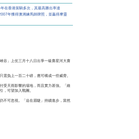
04年在香港策騎多次，其最高勝出率達
2007年獲得澳洲練馬師牌照，並贏得摩靈
峽谷」上仗三月十八日出爭一級賽星河大賽
只需負上一百二十磅，應可構成一些威脅。
付受天雨影響的場地，而且實力甚強。「維
引，可望加入戰團。
仍不可忽視。「迫在眉睫」持續進步，當然