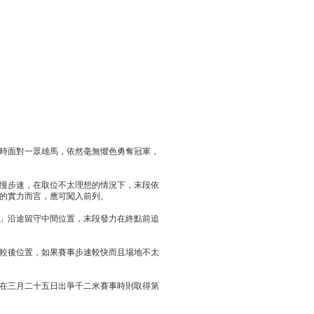
時面對一眾雄馬，依然毫無懼色勇奪冠軍，
慢步速，在取位不太理想的情況下，末段依
的實力而言，應可闖入前列。
」沿途留守中間位置，末段發力在終點前追
較後位置，如果賽事步速較快而且場地不太
在三月二十五日出爭千二米賽事時則取得第