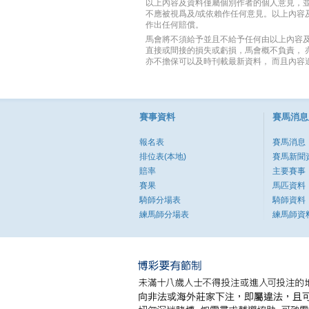
以上內容及資料僅屬個別作者的個人意見，並
不應被視爲及/或依賴作任何意見。以上內
作出任何賠償。
馬會將不須給予並且不給予任何由以上內容
直接或間接的損失或虧損，馬會概不負責，
亦不擔保可以及時刊載最新資料， 而且內容
賽事資料
賽馬消息
報名表
賽馬消息
排位表(本地)
賽馬新聞
賠率
主要賽事
賽果
馬匹資料
騎師分場表
騎師資料
練馬師分場表
練馬師資