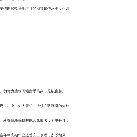
要借助鬆軟場地才可發揮其最佳水準，但以
」的實力應較同場對手為高，足以言勝。
現，加上「知人善任」上仗在玫瑰崗的大爛
一級賽寶馬錦標時跑入第四名，表現甚佳，
嘉年華賽期中已連番交出表現，所以如果