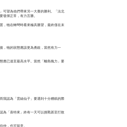
」可望為他們帶來另一大賽的勝利。「法北
要發揮正常，有力言勝。
置，牠在轉彎時看來極具勝望，最終僅在末
後，牠的狀態應該更為勇銳，當然有力一
態應已達至最高水平。當然「離島魄力」要
而我認為「雲絲仙子」要遇到十分糟糕的際
認為「喜特來」終有一天可以挑戰甚至打敗
伯仲，也可留意。