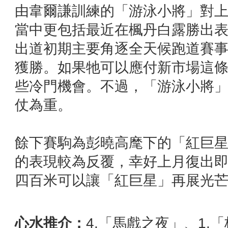
由韋爾謙訓練的「游泳小將」對
當中更包括最近在楓丹白露勝出
出道初期主要角逐全天候跑道賽
獲勝。如果牠可以應付新市場這
些冷門機會。不過，「游泳小將
仗為重。
餘下賽駒為彭曉高麾下的「紅巨
的表現較為反覆，幸好上月復出
四百米可以讓「紅巨星」再展光
心水推介：
4.「馬戲之夜」、1.