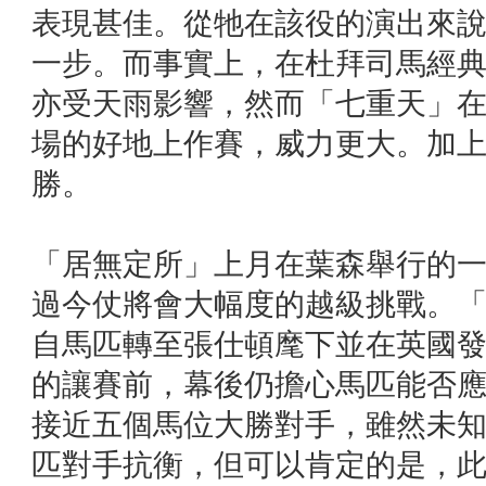
表現甚佳。從牠在該役的演出來
一步。而事實上，在杜拜司馬經
亦受天雨影響，然而「七重天」
場的好地上作賽，威力更大。加
勝。
「居無定所」上月在葉森舉行的
過今仗將會大幅度的越級挑戰。
自馬匹轉至張仕頓麾下並在英國
的讓賽前，幕後仍擔心馬匹能否
接近五個馬位大勝對手，雖然未
匹對手抗衡，但可以肯定的是，