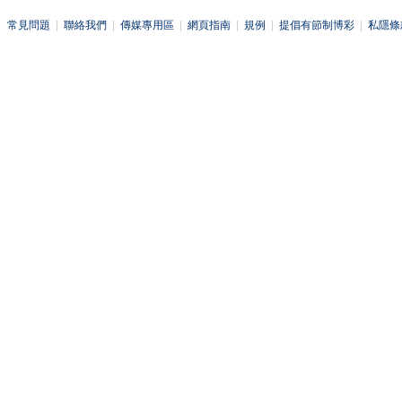
常見問題
|
聯絡我們
|
傳媒專用區
|
網頁指南
|
規例
|
提倡有節制博彩
|
私隱條