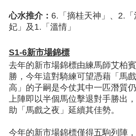
心水推介：
6.「摘桂天神」、2.
妃」及1.「溫情」
S1-6
新市場錦標
去年的新市場錦標由練馬師艾柏
勝，今年這對騎練可望憑藉「馬
高」的子嗣是今仗其中一匹潛質
上陣即以半個馬位擊退對手勝出
助「馬戲之夜」延續其佳勢。
今年的新市場錦標僅得五駒列陣