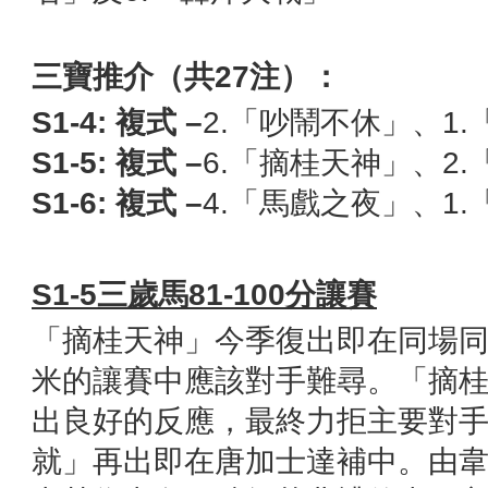
三寶推介（共
27
注）：
S1-4:
複式
–
2.「吵鬧不休」、1
S1-5:
複式
–
6.「摘桂天神」、2
S1-6:
複式
–
4.「馬戲之夜」、1
S1-5
三歲馬
81-100
分讓賽
「摘桂天神」今季復出即在同場
米的讓賽中應該對手難尋。「摘
出良好的反應，最終力拒主要對
就」再出即在唐加士達補中。由