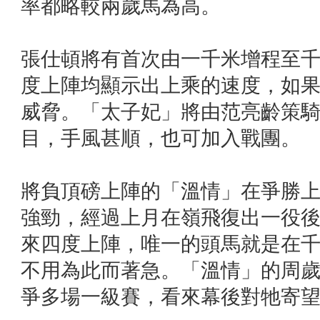
率都略較兩歲馬為高。
張仕頓將有首次由一千米增程至
度上陣均顯示出上乘的速度，如
威脅。「太子妃」將由范亮齡策
目，手風甚順，也可加入戰團。
將負頂磅上陣的「溫情」在爭勝
強勁，經過上月在嶺飛復出一役
來四度上陣，唯一的頭馬就是在
不用為此而著急。「溫情」的周
爭多場一級賽，看來幕後對牠寄