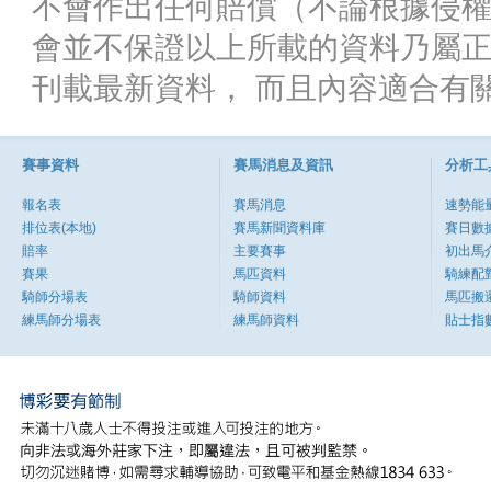
不會作出任何賠償（不論根據侵
會並不保證以上所載的資料乃屬
刊載最新資料， 而且內容適合有
賽事資料
賽馬消息及資訊
分析工
報名表
賽馬消息
速勢能
排位表(本地)
賽馬新聞資料庫
賽日數
賠率
主要賽事
初出馬
賽果
馬匹資料
騎練配
騎師分場表
騎師資料
馬匹搬
練馬師分場表
練馬師資料
貼士指