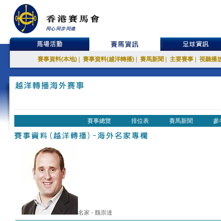
賽事資料(本地)
|
賽事資料(越洋轉播)
|
賽馬新聞
|
主要賽事
|
視聽播
賽事總覽
排位表
賽馬新聞
參
名家 - 魏崇達