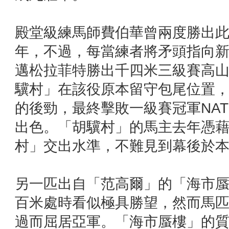
殿堂級練馬師費伯華曾兩度勝出
年，不過，每當練者將矛頭指向
邁松拉菲特勝出千四米三級賽高
驥村」在該役原本留守包尾位置
的後勁，最終擊敗一級賽冠軍NATI
出色。「胡驥村」的馬主去年憑
村」交出水準，不難見到幕後於
另一匹出自「范高爾」的「海市
百米處時看似極具勝望，然而馬
過而屈居亞軍。「海市蜃樓」的