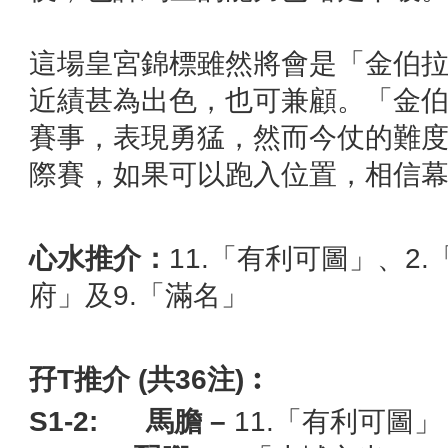
這場皇宮錦標雖然將會是「金伯
近績甚為出色，也可兼顧。「金
賽事，表現勇猛，然而今仗的難
際賽，如果可以跑入位置，相信
心水推介：
11.「有利可圖」、2
府」及9.「滿名」
孖
T
推介
(
共
36
注
)
︰
S1-2:
馬膽
–
11.「有利可圖」