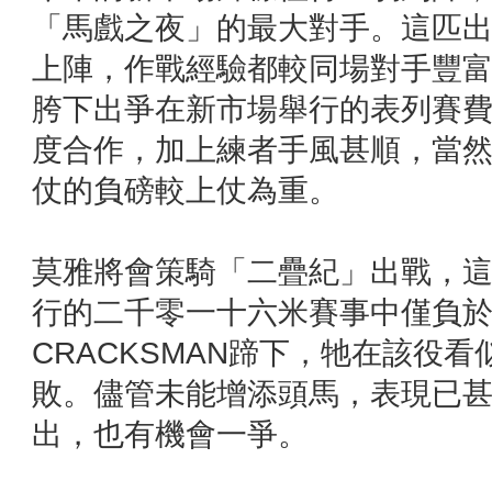
「馬戲之夜」的最大對手。這匹
上陣，作戰經驗都較同場對手豐
胯下出爭在新市場舉行的表列賽
度合作，加上練者手風甚順，當
仗的負磅較上仗為重。
莫雅將會策騎「二疊紀」出戰，
行的二千零一十六米賽事中僅負
CRACKSMAN蹄下，牠在該役
敗。儘管未能增添頭馬，表現已
出，也有機會一爭。