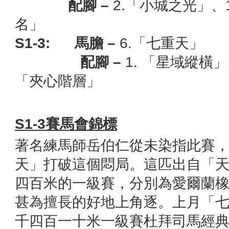
配腳
–
2.「小城之光」、
名」
S1-3:
馬膽
–
6.「七重天」
配腳
–
1. 「星域縱橫
「夾心階層」
S1-3
賽馬會錦標
著名練馬師岳伯仁從未染指此賽
天」打破這個悶局。這匹出自「
四百米的一級賽，分別為愛爾蘭
甚為擅長的好地上角逐。上月「
千四百一十米一級賽杜拜司馬經