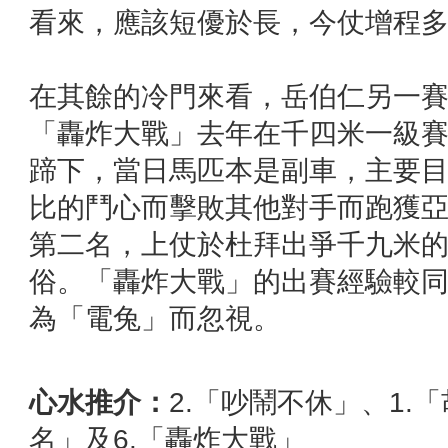
看來，應該短優於長，今仗增程
在其餘的冷門來看，岳伯仁另一
「轟炸大戰」去年在千四米一級
蹄下，當日馬匹本是副車，主要
比的鬥心而擊敗其他對手而跑獲
第二名，上仗於杜拜出爭千九米
俗。「轟炸大戰」的出賽經驗較
為「電兔」而忽視。
心水推介：
2.「吵鬧不休」、1.
名」及6.「轟炸大戰」