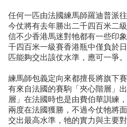
任何一匹由法國練馬師羅迪普派
今仗將有去年勝出二千四百米二
信不少香港馬迷對牠都有一些印
千四百米一級賽香港瓶中僅負於
匹能夠交出該仗水準，應可一爭
練馬師包義定向來都擅長將旗下
有來自法國的賽駒「夾心階層」
層」在法國時也是由費伯華訓練
兩度在法國獲勝，不過今仗牠將
交出最高水準，牠的實力與主要