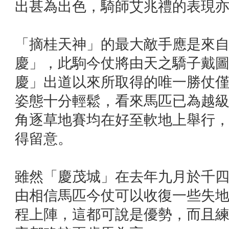
出甚為出色，騎師艾兆禮的表現
「摘桂天神」的最大敵手應是來自Al 
慶」，此駒今仗將由天之驕子戴
慶」出道以來所取得的唯一勝仗
姿態十分輕鬆，看來馬匹已為越
角逐草地賽均在好至軟地上舉行
得留意。
雖然「慶茂城」在去年九月於千
由相信馬匹今仗可以收復一些失
程上陣，這都可說是優勢，而且