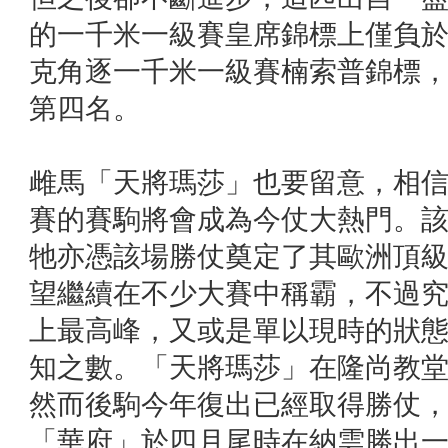
的一千米一級賽皇席錦標上僅負
克角逐一千米一級賽楠索普錦標
第四名。
雌馬「天將瑪莎」也要留意，相
賽的賽駒將會成為今仗大熱門。
牠亦憑該場勝仗奠定了其歐洲頂
望繼續在不少大賽中稱霸，不過
上最高峰，又或是單以現時的狀
知之數。「天將瑪莎」在隆尚教
然而後駒今年復出已經取得勝仗
「華府」於四月尾時在納雲勝出