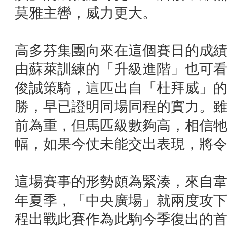
莫雅主轡，威力更大。
高多芬集團向來在這個賽日的成
由蘇萊訓練的「升級進階」也可
俊誠策騎，這匹出自「杜拜威」
勝，早已證明同場同程的實力。
前為重，但馬匹級數夠高，相信
幅，如果今仗未能交出表現，將
這場賽事的形勢頗為緊湊，來自
年夏季，「中央廣場」就兩度攻
程出戰此賽作為此駒今季復出的