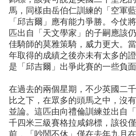
馬，同樣由岳伯仁訓練的「空軍
「邱吉爾」應有能力爭勝。今仗
匹出自「天文學家」的子嗣應該
佳騎師的莫雅策騎，威力更大。
年取得的成績之後亦未有太多的
是「邱吉爾」出爭此賽的一些負
在過去的兩個星期，不少英國二
比之下，在眾多的頭馬之中，沒
並論。這匹由向禮倫訓練並出自
千四米三級賽格拉咸錦標，該役
前，「吵鬧不休」僅在去年九月