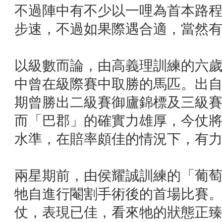
不過陣中有不少以一哩為首本路
步速，不過如果際遇合適，當然
以級數而論，由高義理訓練的六
中曾在級際賽中取勝的馬匹。出自MO
期曾勝出二級賽御廬錦標及三級
而「巴郡」的確實力雄厚，今仗
水準，在賠率頗佳的情況下，有
兩星期前，由侯耀誠訓練的「葡
牠自進行閹割手術後的首場比賽
仗，表現已佳，看來牠的狀態正