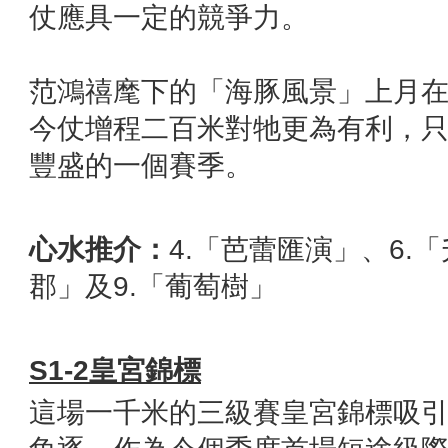
仗應具一定的競爭力。
范鴻禧麾下的「海豚風景」上月
今仗增程二百米對牠更為有利，
豐盛的一個賽季。
心水推介：
4.「芭蕾匯演」、6.
郡」及9.「葡萄樹」
S1-2
皇宮錦標
這場一千米的三級賽皇宮錦標吸