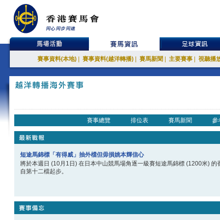
賽事資料(本地)
|
賽事資料(越洋轉播)
|
賽馬新聞
|
主要賽事
|
視聽播
賽事總覽
排位表
賽馬新聞
參
短途馬錦標「有得威」抽外檔但毋損姚本輝信心
將於本週日 (10月1日) 在日本中山競馬場角逐一級賽短途馬錦標 (1200米
自第十二檔起步。