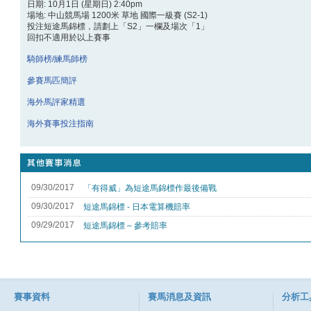
日期: 10月1日 (星期日) 2:40pm
場地: 中山競馬場 1200米 草地 國際一級賽 (S2-1)
投注短途馬錦標，請劃上「S2」一欄及場次「1」
回扣不適用於以上賽事
騎師榜/練馬師榜
參賽馬匹簡評
海外馬評家精選
海外賽事投注指南
賽事資料
賽馬消息及資訊
分析工