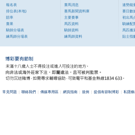
報名表
賽馬消息
速勢能
排位表(本地)
賽馬新聞資料庫
賽日數
賠率
主要賽事
初出馬
賽果
馬匹資料
騎練配
騎師分場表
騎師資料
馬匹搬
練馬師分場表
練馬師資料
貼士指
常見問題
|
聯絡我們
|
傳媒專用區
|
網頁指南
|
規例
|
提倡有節制博彩
|
私隱條