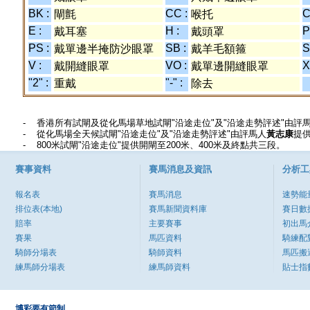
BK :
CC :
C
閘氈
喉托
E :
H :
P
戴耳塞
戴頭罩
PS :
SB :
S
戴單邊半掩防沙眼罩
戴羊毛額箍
V :
VO :
X
戴開縫眼罩
戴單邊開縫眼罩
"2" :
"-" :
重戴
除去
香港所有試閘及從化馬場草地試閘"沿途走位"及"沿途走勢評述"由評
從化馬場全天候試閘"沿途走位"及"沿途走勢評述"由評馬人
黃志康
提
800米試閘"沿途走位"提供開閘至200米、400米及終點共三段。
賽事資料
賽馬消息及資訊
分析工
報名表
賽馬消息
速勢能
排位表(本地)
賽馬新聞資料庫
賽日數
賠率
主要賽事
初出馬
賽果
馬匹資料
騎練配
騎師分場表
騎師資料
馬匹搬
練馬師分場表
練馬師資料
貼士指
博彩要有節制