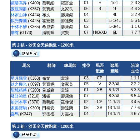
01
H
1/2L
2 3 
顯勝高昇
(K409)
蔡明紹
羅富全
06
B
1L
4 4 
傲視同群
(K357)
黃寶妮
文家良
04
4L
3 2 
林家山神
(K424)
布文
廖康銘
03
5-1/4L
5 5 
銀光奔騰
(K425)
霍宏聲
游達榮
02
5-3/4L
1 1 
千杯不醉
(K365)
希威森
廖康銘
07
H/B/XB
6L
7 7 
增有
(G173)
潘明輝
賀賢
第 2 組 - 沙田全天候跑道 - 1200米
馬名
騎師
練馬師
排位
馬匹
頭馬
沿途
配備
距離
走位
03
CP
1 1 1
星月飛雲
(K363)
布文
韋達
05
V
2-3/4L
2 2 2
錶之極光
(K097)
黃寶妮
文家良
01
XB
5-1/2L
5 3 3
龍城精將
(K203)
希威森
韋達
07
8-3/4L
6 5 4
發財鴻星
(J210)
潘頓
廖康銘
02
CP
11-1/2L
3 4 5
加州本事
(J370)
蔡明紹
巫偉傑
06
XB
13-1/4L
7 7 6
家樂寶駒
(K300)
田泰安
游達榮
04
14-1/2L
4 6 7
喜馬
(K347)
班德禮
方嘉柏
第 3 組 - 沙田全天候跑道 - 1200米