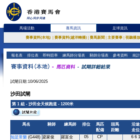
馬場活動
賽馬資訊
足球資訊
賽事資料(本地)
|
賽事資料(越洋轉播)
|
賽馬新聞
|
主要賽事
|
視聽播
報名表
排位表
即時賠率
練馬師分場表
騎師分場表
參考資料
統計
試閘日期:10/06/2025
沙田試閘
第 1 組 - 沙田全天候跑道 - 1200米
馬名
騎師
練馬師
排位
馬匹
頭馬
沿途
配備
距離
走位
05
CP
6 6 
知足常樂
(G448)
梁家俊
羅富全