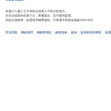
未滿十八歲人士不得投注或進入可投注的地方。
向非法或海外莊家下注，即屬違法，且可被判監禁。
切勿沉迷賭博，如需尋求輔導協助，可致電平和基金熱線1834 633。
常見問題
|
聯絡我們
|
傳媒專用區
|
網頁指南
|
規例
|
提倡有節制博彩
|
私隱