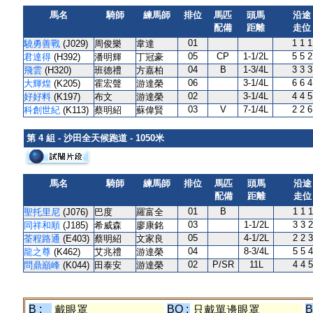
馬名
騎師
練馬師
排位
馬匹
頭馬
沿途
配備
距離
走位
01
1 1 1
驍勇善戰
(J029)
周俊樂
韋達
05
CP
1-1/2L
5 5 2
君達得
(H392)
潘明輝
丁冠豪
04
B
1-3/4L
3 3 3
飛雲
(H320)
班德禮
方嘉柏
06
3-1/4L
6 6 4
大輝煌
(K205)
霍宏聲
游達榮
02
3-1/4L
4 4 5
好好料
(K197)
布文
游達榮
03
V
7-1/4L
2 2 6
科創世紀
(K113)
蔡明紹
蘇偉賢
第 4 組 - 沙田全天候跑道 - 1050米
馬名
騎師
練馬師
排位
馬匹
頭馬
沿途
配備
距離
走位
01
B
1 1 1
聖托里尼
(J076)
巴度
羅富全
03
1-1/2L
3 3 2
同祥和順
(J185)
希威森
廖康銘
05
4-1/2L
2 2 3
荃程路通
(E403)
蔡明紹
文家良
04
8-3/4L
5 5 4
龍之尊
(K462)
艾兆禮
游達榮
02
P/SR
11L
4 4 5
問鼎巔峰
(K044)
田泰安
游達榮
B :
BO :
B
戴眼罩
只戴單邊眼罩