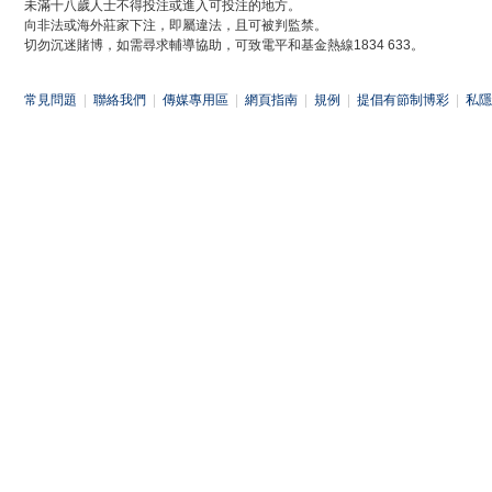
未滿十八歲人士不得投注或進入可投注的地方。
向非法或海外莊家下注，即屬違法，且可被判監禁。
切勿沉迷賭博，如需尋求輔導協助，可致電平和基金熱線1834 633。
常見問題
|
聯絡我們
|
傳媒專用區
|
網頁指南
|
規例
|
提倡有節制博彩
|
私隱