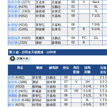
09
V
Neck
包裝天將
(J277)
艾道拿
呂健威
01
6L
勝於藍
(K476)
潘明輝
伍鵬志
03
7L
得道猴王
(J303)
鍾易禮
告東尼
08
7-1/2L
喜至寶
(H262)
何澤堯
方嘉柏
06
7-3/4L
鈦易搵
(H216)
黃智弘
方嘉柏
07
B
9-1/4L
小霸王
(G265)
周俊樂
告東尼
04
PC
11L
都靈福星
(H165)
奧爾民
伍鵬志
02
B
河好運
(J320)
潘頓
廖康銘
第 2 組 - 沙田全天候跑道 - 1200米
馬名
騎師
練馬師
排位
馬匹
頭馬
沿途
配備
距離
走位
02
2 1 1
赤壁
(K092)
霍宏聲
伍鵬志
07
V
SH
4 3 2
超加加
(J486)
潘頓
姚本輝
01
3-1/4L
3 4 3
飛雲
(H320)
楊明綸
方嘉柏
05
XB
3-1/4L
5 5 4
盈益善
(H431)
希威森
游達榮
06
3-1/2L
6 7 5
飛騰騅
(E494)
黃智弘
方嘉柏
04
4L
1 2 6
仁者荃承
(K496)
蔡明紹
姚本輝
08
4-3/4L
8 8 7
膨才
(K076)
何澤堯
蘇偉賢