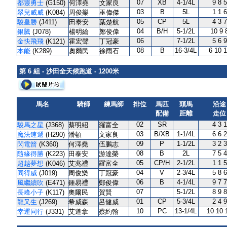
07
XB
4-1/4L
9 8 5
都靈勇士
(G150)
何澤堯
文家良
03
B
5L
1 1 6
翠兒威威
(K084)
周俊樂
巫偉傑
05
CP
5L
4 3 7
駿皇勝
(J411)
田泰安
葉楚航
04
B/H
5-1/2L
10 9 
銀騰
(J078)
楊明綸
鄭俊偉
06
7-1/2L
5 6 9
金快飛飛
(K121)
霍宏聲
丁冠豪
08
B
16-3/4L
6 10 
本能
(K289)
奧爾民
徐雨石
第 6 組 - 沙田全天候跑道 - 1200米
馬名
騎師
練馬師
排位
馬匹
頭馬
沿途
配備
距離
走位
02
SR
4 3 1
駿馬之星
(J368)
蔡明紹
羅富全
03
B/XB
1-1/4L
6 6 2
魔法速遞
(H290)
潘頓
文家良
09
P
1-1/2L
3 2 3
閃電箭
(K360)
何澤堯
伍鵬志
08
B
2L
7 5 4
隨緣得勝
(K223)
田泰安
游達榮
05
CP/H
2-1/2L
1 1 5
超越夢想
(K046)
艾兆禮
羅富全
04
V
2-3/4L
5 8 6
同得威
(J019)
周俊樂
丁冠豪
06
B
4-1/4L
9 7 7
風繼續吹
(E471)
鍾易禮
鄭俊偉
07
5-1/2L
8 9 8
長峰小子
(K117)
奧爾民
賀賢
01
CP
5-3/4L
2 4 9
龍又生
(J269)
希威森
呂健威
10
PC
13-1/4L
10 10 
幸運同行
(J331)
艾道拿
蔡約翰