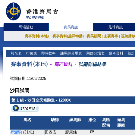
馬場活動
賽馬資訊
足球資訊
賽事資料(本地)
|
賽事資料(越洋轉播)
|
賽馬新聞
|
主要賽事
|
視聽播
報名表
排位表
即時賠率
練馬師分場表
騎師分場表
參考資料
統計
試閘日期:11/09/2025
沙田試閘
第 1 組 - 沙田全天候跑道 - 1200米
馬名
騎師
練馬師
排位
馬匹
頭馬
配備
距離
05
昇瀧駒
(J141)
田泰安
廖康銘