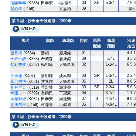
03
XB
5-3/4L
7 6 8
佳駿年年
(K286)
田泰安
桂福特
09
賢心星
(J159)
方嘉柏
退出
第 3 組 - 沙田全天候跑道 - 1200米
馬名
騎師
練馬師
排位
馬匹
頭馬
沿途
配備
距離
走位
01
4 4 1
渡月橋
(K334)
潘頓
廖康銘
09
3/4L
3 3 2
千杯不醉
(K365)
希威森
廖康銘
02
1-1/4L
6 5 3
榮利雙收
(K382)
楊明綸
大衛希斯
08
SR
1-3/4L
2 2 4
平天雄
(K407)
潘明輝
姚本輝
06
2L
8 8 5
紫荊拼搏
(K031)
艾兆禮
大衛希斯
03
SR
2-3/4L
5 6 6
創科群英
(K319)
霍宏聲
游達榮
04
3-1/2L
1 1 7
幸運二十
(K392)
奧爾民
丁冠豪
07
B
4-1/4L
9 9 8
本領輝煌
(K062)
田泰安
游達榮
05
4-3/4L
7 7 9
安康萬里
(J158)
何澤堯
呂健威
第 4 組 - 沙田全天候跑道 - 1200米