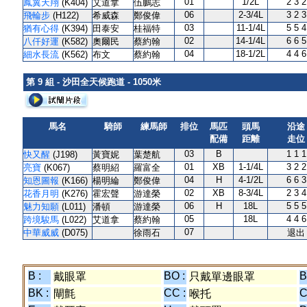
01
1/2L
2 3 2
鳳翼天翔
(K404)
艾道拿
伍鵬志
06
2-3/4L
3 2 3
飛輪步
(H122)
希威森
鄭俊偉
03
11-1/4L
5 5 4
猶有心得
(K394)
田泰安
桂福特
02
14-1/4L
6 6 5
八仟好運
(K582)
奧爾民
蔡約翰
04
18-1/2L
4 4 6
細水長流
(K562)
布文
蔡約翰
第 9 組 - 沙田全天候跑道 - 1050米
馬名
騎師
練馬師
排位
馬匹
頭馬
沿途
配備
距離
走位
03
B
1 1 1
快又醒
(J198)
黃寶妮
葉楚航
01
XB
1-1/4L
3 2 2
亮寶
(K067)
蔡明紹
羅富全
04
H
4-1/2L
6 6 3
知恩圖報
(K166)
楊明綸
鄭俊偉
02
XB
8-3/4L
2 3 4
花香月明
(K276)
霍宏聲
游達榮
06
H
18L
5 5 5
魅力知願
(L011)
潘頓
游達榮
05
18L
4 4 6
跨境駿馬
(L022)
艾道拿
蔡約翰
07
中華威威
(D075)
徐雨石
退出
B :
BO :
B
戴眼罩
只戴單邊眼罩
BK :
CC :
C
閘氈
喉托