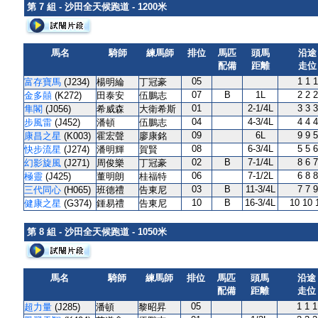
第 7 組 - 沙田全天候跑道 - 1200米
馬名
騎師
練馬師
排位
馬匹
頭馬
沿途
配備
距離
走位
05
1 1 1
富存寶馬
(J234)
楊明綸
丁冠豪
07
B
1L
2 2 2
金多囍
(K272)
田泰安
伍鵬志
01
2-1/4L
3 3 3
隼閣
(J056)
希威森
大衛希斯
04
4-3/4L
4 4 4
步風雷
(J452)
潘頓
伍鵬志
09
6L
9 9 5
康昌之星
(K003)
霍宏聲
廖康銘
08
6-3/4L
5 5 6
快步流星
(J274)
潘明輝
賀賢
02
B
7-1/4L
8 6 7
幻影旋風
(J271)
周俊樂
丁冠豪
06
7-1/2L
6 8 8
極靈
(J425)
董明朗
桂福特
03
B
11-3/4L
7 7 9
三代同心
(H065)
班德禮
告東尼
10
B
16-3/4L
10 10 
健康之星
(G374)
鍾易禮
告東尼
第 8 組 - 沙田全天候跑道 - 1050米
馬名
騎師
練馬師
排位
馬匹
頭馬
沿途
配備
距離
走位
05
1 1 1
超力量
(J285)
潘頓
黎昭昇