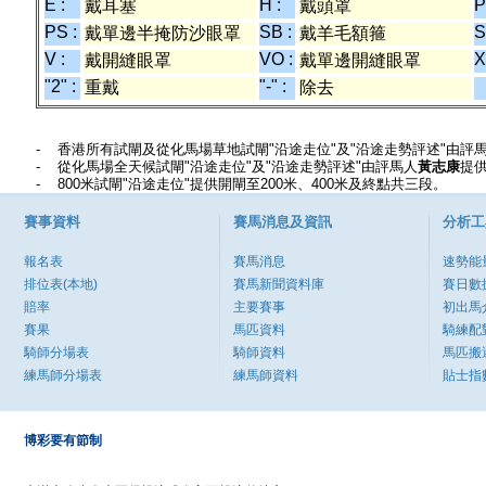
E :
H :
P
戴耳塞
戴頭罩
PS :
SB :
S
戴單邊半掩防沙眼罩
戴羊毛額箍
V :
VO :
X
戴開縫眼罩
戴單邊開縫眼罩
"2" :
"-" :
重戴
除去
香港所有試閘及從化馬場草地試閘"沿途走位"及"沿途走勢評述"由評
從化馬場全天候試閘"沿途走位"及"沿途走勢評述"由評馬人
黃志康
提
800米試閘"沿途走位"提供開閘至200米、400米及終點共三段。
賽事資料
賽馬消息及資訊
分析工
報名表
賽馬消息
速勢能
排位表(本地)
賽馬新聞資料庫
賽日數
賠率
主要賽事
初出馬
賽果
馬匹資料
騎練配
騎師分場表
騎師資料
馬匹搬
練馬師分場表
練馬師資料
貼士指
博彩要有節制