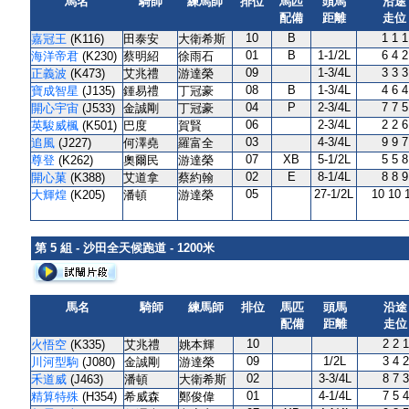
馬名
騎師
練馬師
排位
馬匹
頭馬
沿途
配備
距離
走位
10
B
1 1 1
嘉冠王
(K116)
田泰安
大衛希斯
01
B
1-1/2L
6 4 2
海洋帝君
(K230)
蔡明紹
徐雨石
09
1-3/4L
3 3 3
正義波
(K473)
艾兆禮
游達榮
08
B
1-3/4L
4 6 4
寶成智星
(J135)
鍾易禮
丁冠豪
04
P
2-3/4L
7 7 5
開心宇宙
(J533)
金誠剛
丁冠豪
06
2-3/4L
2 2 6
英駿威楓
(K501)
巴度
賀賢
03
4-3/4L
9 9 7
追風
(J227)
何澤堯
羅富全
07
XB
5-1/2L
5 5 8
尊登
(K262)
奧爾民
游達榮
02
E
8-1/4L
8 8 9
開心菓
(K388)
艾道拿
蔡約翰
05
27-1/2L
10 10 
大輝煌
(K205)
潘頓
游達榮
第 5 組 - 沙田全天候跑道 - 1200米
馬名
騎師
練馬師
排位
馬匹
頭馬
沿途
配備
距離
走位
10
2 2 1
火悟空
(K335)
艾兆禮
姚本輝
09
1/2L
3 4 2
川河型駒
(J080)
金誠剛
游達榮
02
3-3/4L
8 7 3
禾道威
(J463)
潘頓
大衛希斯
01
4-1/4L
7 5 4
精算特殊
(H354)
希威森
鄭俊偉