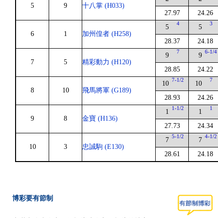
5
9
十八掌 (H033)
27.97
24.26
4
3
5
5
6
1
加州偟者 (H258)
28.37
24.18
7
6-1/4
9
9
7
5
精彩動力 (H120)
28.85
24.22
7-1/2
7
10
10
8
10
飛馬將軍 (G189)
28.93
24.26
1-1/2
1
1
1
9
8
金寶 (H136)
27.73
24.34
5-1/2
4-1/2
7
7
10
3
忠誠駒 (E130)
28.61
24.18
博彩要有節制