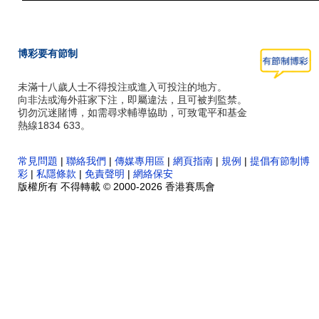
博彩要有節制
未滿十八歲人士不得投注或進入可投注的地方。
向非法或海外莊家下注，即屬違法，且可被判監禁。
切勿沉迷賭博，如需尋求輔導協助，可致電平和基金
熱線1834 633。
常見問題
|
聯絡我們
|
傳媒專用區
|
網頁指南
|
規例
|
提倡有節制博
彩
|
私隱條款
|
免責聲明
|
網絡保安
版權所有 不得轉載 © 2000-2026 香港賽馬會