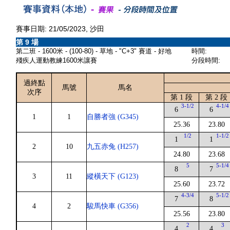
賽事日期: 21/05/2023, 沙田
第 9 場
第二班 - 1600米 - (100-80) - 草地 - "C+3" 賽道 - 好地
時間:
殘疾人運動教練1600米讓賽
分段時間:
過終點
馬號
馬名
次序
第 1 段
第 2 段
3-1/2
4-1/4
6
6
1
1
自勝者強 (G345)
25.36
23.80
1/2
1-1/2
1
1
2
10
九五赤兔 (H257)
24.80
23.68
5
5-1/4
8
7
3
11
縱橫天下 (G123)
25.60
23.72
4-3/4
5-1/2
7
8
4
2
駿馬快車 (G356)
25.56
23.80
2
3
4
4