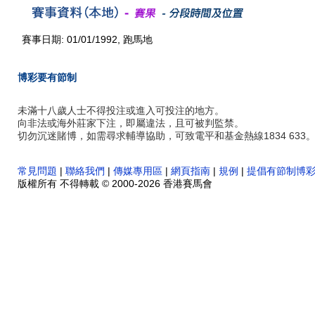
賽事日期: 01/01/1992, 跑馬地
博彩要有節制
未滿十八歲人士不得投注或進入可投注的地方。
向非法或海外莊家下注，即屬違法，且可被判監禁。
切勿沉迷賭博，如需尋求輔導協助，可致電平和基金熱線1834 633
常見問題
|
聯絡我們
|
傳媒專用區
|
網頁指南
|
規例
|
提倡有節制博
版權所有 不得轉載 © 2000-2026 香港賽馬會