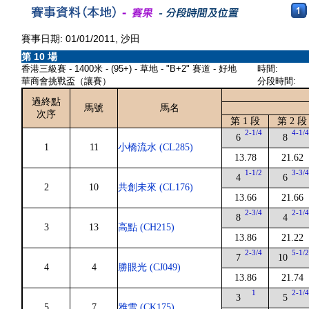
賽事日期: 01/01/2011, 沙田
第 10 場
香港三級賽 - 1400米 - (95+) - 草地 - "B+2" 賽道 - 好地
時間:
華商會挑戰盃（讓賽）
分段時間:
過終點
馬號
馬名
次序
第 1 段
第 2 段
2-1/4
4-1/
6
8
1
11
小橋流水 (CL285)
13.78
21.62
1-1/2
3-3/
4
6
2
10
共創未來 (CL176)
13.66
21.66
2-3/4
2-1/
8
4
3
13
高點 (CH215)
13.86
21.22
2-3/4
5-1/
7
10
4
4
勝眼光 (CJ049)
13.86
21.74
1
2-1/
3
5
5
7
雅雪 (CK175)