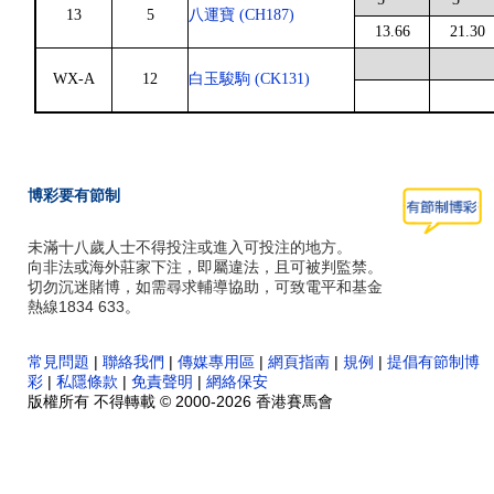
13
5
八運寶 (CH187)
13.66
21.30
WX-A
12
白玉駿駒 (CK131)
博彩要有節制
未滿十八歲人士不得投注或進入可投注的地方。
向非法或海外莊家下注，即屬違法，且可被判監禁。
切勿沉迷賭博，如需尋求輔導協助，可致電平和基金
熱線1834 633。
常見問題
|
聯絡我們
|
傳媒專用區
|
網頁指南
|
規例
|
提倡有節制博
彩
|
私隱條款
|
免責聲明
|
網絡保安
版權所有 不得轉載 © 2000-2026 香港賽馬會