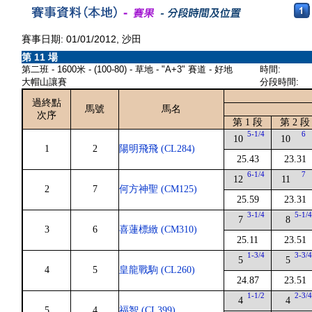
賽事日期: 01/01/2012, 沙田
第 11 場
第二班 - 1600米 - (100-80) - 草地 - "A+3" 賽道 - 好地
時間:
大帽山讓賽
分段時間:
過終點
馬號
馬名
次序
第 1 段
第 2 段
5-1/4
6
10
10
1
2
陽明飛飛 (CL284)
25.43
23.31
6-1/4
7
12
11
2
7
何方神聖 (CM125)
25.59
23.31
3-1/4
5-1/
7
8
3
6
喜蓮標緻 (CM310)
25.11
23.51
1-3/4
3-3/
5
5
4
5
皇龍戰駒 (CL260)
24.87
23.51
1-1/2
2-3/
4
4
5
4
福智 (CL399)