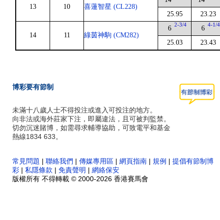
13
10
喜蓮智星 (CL228)
25.95
23.23
2-3/4
4-1/
6
6
14
11
綠茵神駒 (CM282)
25.03
23.43
博彩要有節制
未滿十八歲人士不得投注或進入可投注的地方。
向非法或海外莊家下注，即屬違法，且可被判監禁。
切勿沉迷賭博，如需尋求輔導協助，可致電平和基金
熱線1834 633。
常見問題
|
聯絡我們
|
傳媒專用區
|
網頁指南
|
規例
|
提倡有節制博
彩
|
私隱條款
|
免責聲明
|
網絡保安
版權所有 不得轉載 © 2000-2026 香港賽馬會