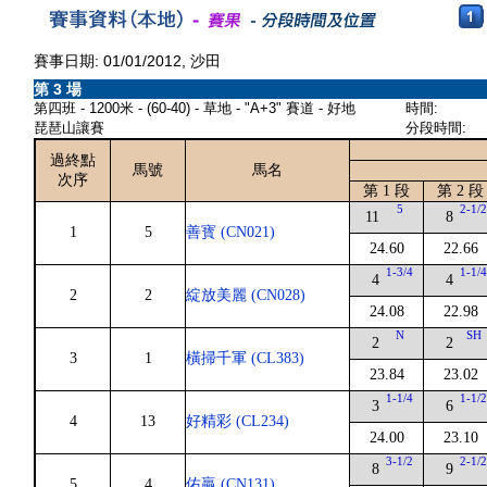
賽事日期: 01/01/2012, 沙田
第 3 場
第四班 - 1200米 - (60-40) - 草地 - "A+3" 賽道 - 好地
時間:
琵琶山讓賽
分段時間:
過終點
馬號
馬名
次序
第 1 段
第 2 段
5
2-1/
11
8
1
5
善寳 (CN021)
24.60
22.66
1-3/4
1-1/
4
4
2
2
綻放美麗 (CN028)
24.08
22.98
N
SH
2
2
3
1
橫掃千軍 (CL383)
23.84
23.02
1-1/4
1-1/
3
6
4
13
好精彩 (CL234)
24.00
23.10
3-1/2
2-1/
8
9
5
4
佑贏 (CN131)