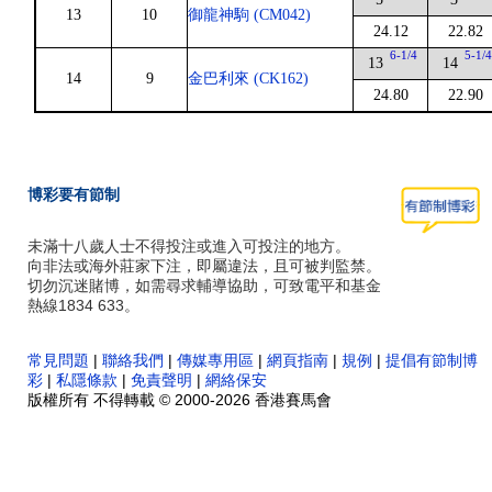
13
10
御龍神駒 (CM042)
24.12
22.82
6-1/4
5-1/
13
14
14
9
金巴利來 (CK162)
24.80
22.90
博彩要有節制
未滿十八歲人士不得投注或進入可投注的地方。
向非法或海外莊家下注，即屬違法，且可被判監禁。
切勿沉迷賭博，如需尋求輔導協助，可致電平和基金
熱線1834 633。
常見問題
|
聯絡我們
|
傳媒專用區
|
網頁指南
|
規例
|
提倡有節制博
彩
|
私隱條款
|
免責聲明
|
網絡保安
版權所有 不得轉載 © 2000-2026 香港賽馬會