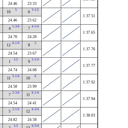
24.46
23.33
2
5
3-1/2
10
6
1:37.51
24.46
23.62
4
1-3/4
4-1/4
4
7
1:37.65
24.70
24.28
4
6-1/4
5
12
8
1:37.76
24.54
23.67
1/2
5-1/4
1
9
1:37.77
24.74
24.68
5-1/4
6
11
10
1:37.92
24.58
23.99
4
2-3/4
6-1/4
7
11
1:37.94
24.54
24.41
2
2-1/4
6-3/4
5
12
1:38.03
24.82
24.58
1/2
6-3/4
2
13