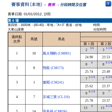
賽事日期: 01/01/2012, 沙田
第 6 場
第四班 - 1600米 - (60-40) - 草地 - "A+3" 賽道 - 好地
時間:
大東山讓賽
分段時間:
過終點
馬號
馬名
次序
第 1 段
第 2 段
3/4
1-1/
2
3
1
10
風火飛駒 (CM081)
24.90
23.53
6
6-1/
8
8
2
8
翔龍 (CM173)
25.74
23.49
5-1/4
4-3/
7
7
3
1
傲闖 (CM241)
25.62
23.37
6-1/4
7
9
9
4
7
京城三寶 (CL116)
25.78
23.57
9
9-1/
13
13
5
14
添多福 (CM036)