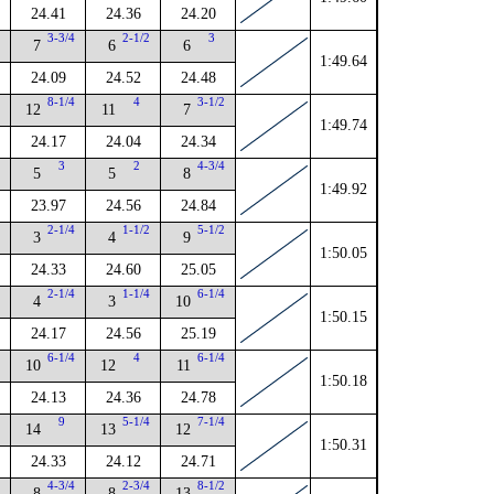
24.41
24.36
24.20
3-3/4
2-1/2
3
7
6
6
1:49.64
24.09
24.52
24.48
8-1/4
4
3-1/2
12
11
7
1:49.74
24.17
24.04
24.34
3
2
4-3/4
5
5
8
1:49.92
23.97
24.56
24.84
2-1/4
1-1/2
5-1/2
3
4
9
1:50.05
24.33
24.60
25.05
2-1/4
1-1/4
6-1/4
4
3
10
1:50.15
24.17
24.56
25.19
4
6-1/4
4
6-1/4
10
12
11
1:50.18
24.13
24.36
24.78
4
9
5-1/4
7-1/4
14
13
12
1:50.31
24.33
24.12
24.71
4
4-3/4
2-3/4
8-1/2
8
8
13