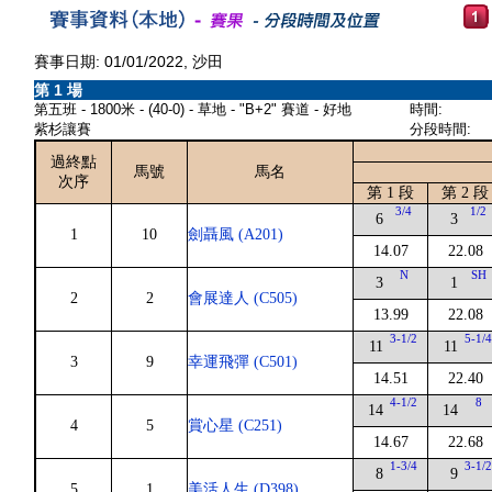
賽事日期: 01/01/2022, 沙田
第 1 場
第五班 - 1800米 - (40-0) - 草地 - "B+2" 賽道 - 好地
時間:
紫杉讓賽
分段時間:
過終點
馬號
馬名
次序
第 1 段
第 2 段
3/4
1/2
6
3
1
10
劍聶風 (A201)
14.07
22.08
N
SH
3
1
2
2
會展達人 (C505)
13.99
22.08
3-1/2
5-1/
11
11
3
9
幸運飛彈 (C501)
14.51
22.40
4-1/2
8
14
14
4
5
賞心星 (C251)
14.67
22.68
1-3/4
3-1/
8
9
5
1
美活人生 (D398)