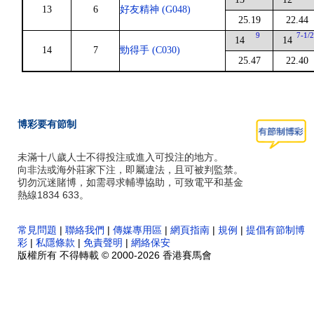
13
6
好友精神 (G048)
25.19
22.44
9
7-1/
14
14
14
7
勁得手 (C030)
25.47
22.40
博彩要有節制
未滿十八歲人士不得投注或進入可投注的地方。
向非法或海外莊家下注，即屬違法，且可被判監禁。
切勿沉迷賭博，如需尋求輔導協助，可致電平和基金
熱線1834 633。
常見問題
|
聯絡我們
|
傳媒專用區
|
網頁指南
|
規例
|
提倡有節制博
彩
|
私隱條款
|
免責聲明
|
網絡保安
版權所有 不得轉載 © 2000-2026 香港賽馬會