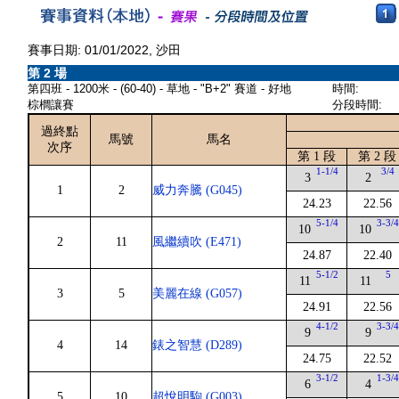
賽事日期: 01/01/2022, 沙田
第 2 場
第四班 - 1200米 - (60-40) - 草地 - "B+2" 賽道 - 好地
時間:
棕櫚讓賽
分段時間:
過終點
馬號
馬名
次序
第 1 段
第 2 段
1-1/4
3/4
3
2
1
2
威力奔騰 (G045)
24.23
22.56
5-1/4
3-3/
10
10
2
11
風繼續吹 (E471)
24.87
22.40
5-1/2
5
11
11
3
5
美麗在線 (G057)
24.91
22.56
4-1/2
3-3/
9
9
4
14
錶之智慧 (D289)
24.75
22.52
3-1/2
1-3/
6
4
5
10
超悅明駒 (G003)