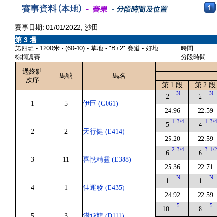
賽事日期: 01/01/2022, 沙田
第 3 場
第四班 - 1200米 - (60-40) - 草地 - "B+2" 賽道 - 好地
時間:
棕櫚讓賽
分段時間:
過終點
馬號
馬名
次序
第 1 段
第 2 段
N
N
2
2
1
5
伊臣 (G061)
24.96
22.59
1-3/4
1-3/
5
4
2
2
天行健 (E414)
25.20
22.59
2-3/4
3-1/
6
6
3
11
喜悅精靈 (E388)
25.36
22.71
N
N
1
1
4
1
佳運發 (E435)
24.92
22.59
5
5
10
8
5
3
鑽飛龍 (D111)