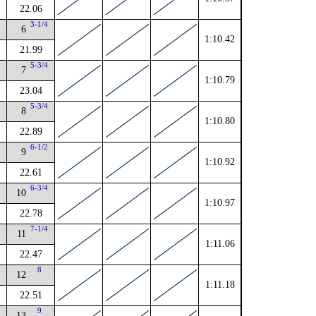
22.06
4
3-1/4
6
1:10.42
21.99
2
5-3/4
7
1:10.79
23.04
2
5-3/4
8
1:10.80
22.89
6-1/2
9
1:10.92
22.61
4
6-3/4
10
1:10.97
22.78
4
7-1/4
11
1:11.06
22.47
4
8
12
1:11.18
22.51
9
13