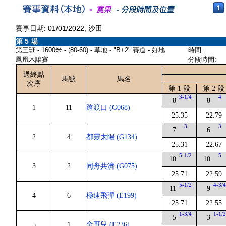
賽事日期: 01/01/2022, 沙田
第 5 場
第三班 - 1600米 - (80-60) - 草地 - "B+2" 賽道 - 好地
時間:
鳳凰木讓賽
分段時間:
過終點
馬號
馬名
次序
第 1 段
第 2 段
3-1/4
4
8
8
1
11
跨渡口 (G068)
25.35
22.79
3
3
7
6
2
4
都靈太陽 (G134)
25.31
22.67
5-1/2
5
10
10
3
2
同舟共濟 (G075)
25.71
22.59
5-1/2
4-3/
11
9
4
6
極速飛彈 (E199)
25.71
22.55
1-3/4
1-1/
5
3
5
1
金哥兒 (E236)