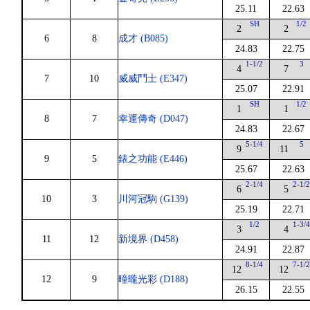
25.11
22.63
SH
1/2
2
2
6
8
成才 (B085)
24.83
22.75
1-1/2
3
4
7
7
10
威威鬥士 (E347)
25.07
22.91
SH
1/2
1
1
8
7
幸運傳奇 (D047)
24.83
22.67
5-1/4
5
9
11
9
5
錶之功能 (E446)
25.67
22.63
2-1/4
2-1/
6
5
10
3
川河冠駒 (G139)
25.19
22.71
1/2
1-3/
3
4
11
12
新境界 (D458)
24.91
22.87
8-1/4
7-1/
12
12
12
9
曈曨光彩 (D188)
26.15
22.55