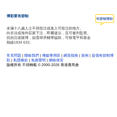
博彩要有節制
未滿十八歲人士不得投注或進入可投注的地方。
向非法或海外莊家下注，即屬違法，且可被判監禁。
切勿沉迷賭博，如需尋求輔導協助，可致電平和基金
熱線1834 633。
常見問題
|
聯絡我們
|
傳媒專用區
|
網頁指南
|
規例
|
提倡有節制博
彩
|
私隱條款
|
免責聲明
|
網絡保安
版權所有 不得轉載 © 2000-2026 香港賽馬會