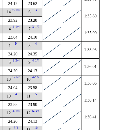
24.12
23.62
6-1/4
3
14
6
1:35.80
23.92
23.20
2
1-1/4
3-1/2
4
7
1:35.90
23.84
24.10
4
N
4
1
8
1:35.95
24.20
24.35
4
1-3/4
4-1/4
5
9
1:36.01
24.20
24.13
2
5-1/2
4-1/2
13
10
1:36.06
24.04
23.58
4
5
10
11
1:36.14
23.88
23.90
4
4-1/4
6-3/4
12
12
1:36.41
24.20
24.13
2
3/4
10
3
13