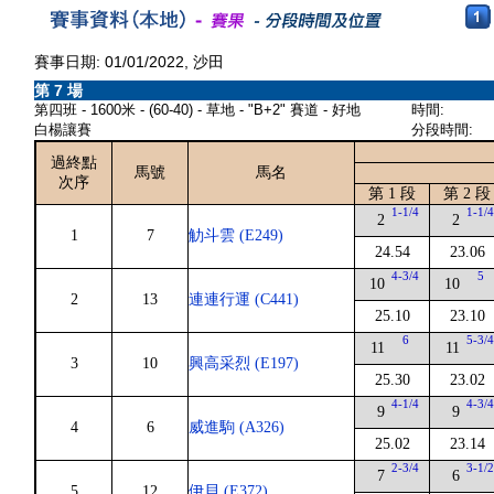
賽事日期: 01/01/2022, 沙田
第 7 場
第四班 - 1600米 - (60-40) - 草地 - "B+2" 賽道 - 好地
時間:
白楊讓賽
分段時間:
過終點
馬號
馬名
次序
第 1 段
第 2 段
1-1/4
1-1/
2
2
1
7
觔斗雲 (E249)
24.54
23.06
4-3/4
5
10
10
2
13
連連行運 (C441)
25.10
23.10
6
5-3/
11
11
3
10
興高采烈 (E197)
25.30
23.02
4-1/4
4-3/
9
9
4
6
威進駒 (A326)
25.02
23.14
2-3/4
3-1/
7
6
5
12
伊貝 (E372)