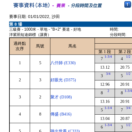
賽事日期: 01/01/2022, 沙田
第 8 場
三級賽 - 1000米 - 草地 - "B+2" 賽道 - 好地
時間:
洋紫荊短途錦標（讓賽）
分段時間:
過終點
馬號
馬名
次序
第 1 段
第 2 段
1-3/4
1/2
7
4
1
5
八仟師 (E330)
13.12
20.75
3/4
1/2
3
5
2
3
好眼光 (D375)
12.96
20.91
2
1-3/
8
8
3
2
聚才 (D108)
13.16
20.91
1-1/4
3/4
5
7
4
8
傳盛 (B416)
13.04
20.87
1-3/4
1/2
6
3
5
6
跳出世界 (C333)