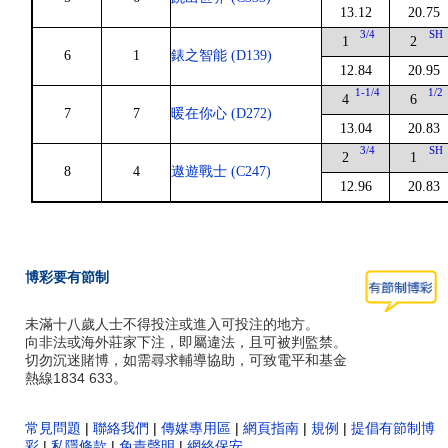
13.12
20.75
3/4
SH
1
2
6
1
錶之智能 (D139)
12.84
20.95
1-1/4
1/2
4
6
7
7
暖在你心 (D272)
13.04
20.83
3/4
SH
2
1
8
4
遨遊戰士 (C247)
12.96
20.83
博彩要有節制
未滿十八歲人士不得投注或進入可投注的地方。
向非法或海外莊家下注，即屬違法，且可被判監禁。
切勿沉迷賭博，如需尋求輔導協助，可致電平和基金
熱線1834 633。
常見問題
|
聯絡我們
|
傳媒專用區
|
網頁指南
|
規例
|
提倡有節制博
彩
|
私隱條款
|
免責聲明
|
網絡保安