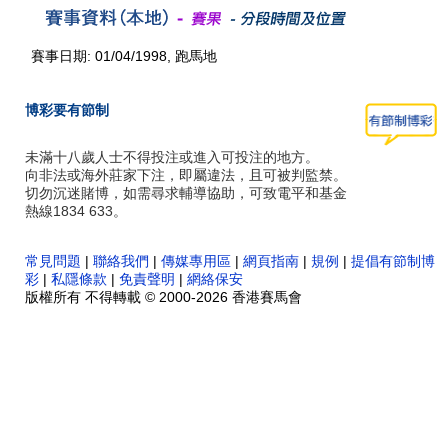
賽事日期: 01/04/1998, 跑馬地
博彩要有節制
未滿十八歲人士不得投注或進入可投注的地方。
向非法或海外莊家下注，即屬違法，且可被判監禁。
切勿沉迷賭博，如需尋求輔導協助，可致電平和基金
熱線1834 633。
常見問題
|
聯絡我們
|
傳媒專用區
|
網頁指南
|
規例
|
提倡有節制博
彩
|
私隱條款
|
免責聲明
|
網絡保安
版權所有 不得轉載 © 2000-2026 香港賽馬會