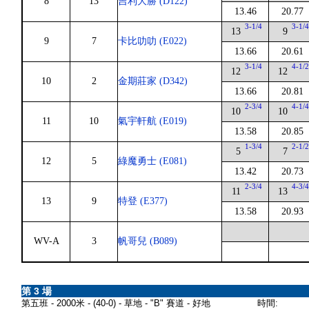
8
13
吉利大勝 (D122)
13.46
20.77
3-1/4
3-1/
13
9
9
7
卡比叻叻 (E022)
13.66
20.61
3-1/4
4-1/
12
12
10
2
金期莊家 (D342)
13.66
20.81
2-3/4
4-1/
10
10
11
10
氣宇軒航 (E019)
13.58
20.85
1-3/4
2-1/
5
7
12
5
綠魔勇士 (E081)
13.42
20.73
2-3/4
4-3/
11
13
13
9
特登 (E377)
13.58
20.93
WV-A
3
帆哥兒 (B089)
第 3 場
第五班 - 2000米 - (40-0) - 草地 - "B" 賽道 - 好地
時間: