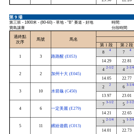
第 9 場
第三班 - 1800米 - (80-60) - 草地 - "B" 賽道 - 好地
時間:
寶島讓賽
分段時間:
過終點
馬號
馬名
次序
第 1 段
第 2 段
4
4
8
7
1
3
路路醒 (E053)
14.29
22.81
2-1/2
2-1/
4
4
2
2
加州十大 (E045)
14.05
22.77
2
3-1/
2
6
3
10
水箭龜 (C450)
13.97
23.01
3-1/2
2-1/
7
5
4
6
一定美麗 (E279)
14.21
22.65
2-1/4
1-3/
3
3
5
11
繽紛遊戲 (C013)
14.01
22.73