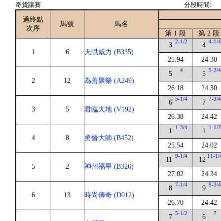
奇貨讓賽
分段時間:
過終點
馬號
馬名
次序
第 1 段
第 2 段
2-1/2
4-1/
3
4
1
6
天賦威力 (B335)
25.94
24.30
4
5-3/
5
5
2
12
為善聚樂 (A249)
26.18
24.30
5-1/4
7-3/
6
7
3
5
君臨大地 (V192)
26.38
24.42
1-3/4
1-1/
1
1
4
8
勇晉大師 (B452)
25.54
24.02
9-1/4
11-1/
11
12
5
2
神州福星 (B326)
27.02
24.34
7-1/4
9-3/
8
9
6
13
時尚傳奇 (D012)
26.70
24.42
5-1/2
7
7
6