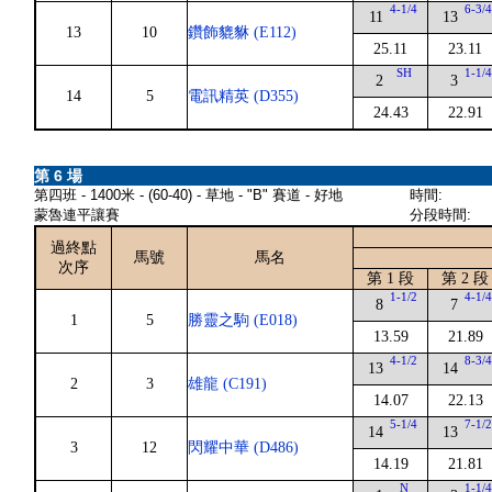
4-1/4
6-3/
11
13
13
10
鑽飾貔貅 (E112)
25.11
23.11
SH
1-1/
2
3
14
5
電訊精英 (D355)
24.43
22.91
第 6 場
第四班 - 1400米 - (60-40) - 草地 - "B" 賽道 - 好地
時間:
蒙魯連平讓賽
分段時間:
過終點
馬號
馬名
次序
第 1 段
第 2 段
1-1/2
4-1/
8
7
1
5
勝靈之駒 (E018)
13.59
21.89
4-1/2
8-3/
13
14
2
3
雄龍 (C191)
14.07
22.13
5-1/4
7-1/
14
13
3
12
閃耀中華 (D486)
14.19
21.81
N
1-1/