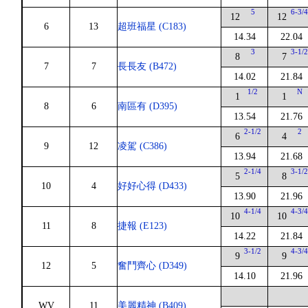
5
6-3/
12
12
6
13
超班福星 (C183)
14.34
22.04
3
3-1/
8
7
7
7
長長友 (B472)
14.02
21.84
1/2
N
1
1
8
6
南區有 (D395)
13.54
21.76
2-1/2
2
6
4
9
12
凌駕 (C386)
13.94
21.68
2-1/4
3-1/
5
8
10
4
好好心得 (D433)
13.90
21.96
4-1/4
4-3/
10
10
11
8
捷報 (E123)
14.22
21.84
3-1/2
4-3/
9
9
12
5
奮鬥齊心 (D349)
14.10
21.96
WV
11
美麗精神 (B409)