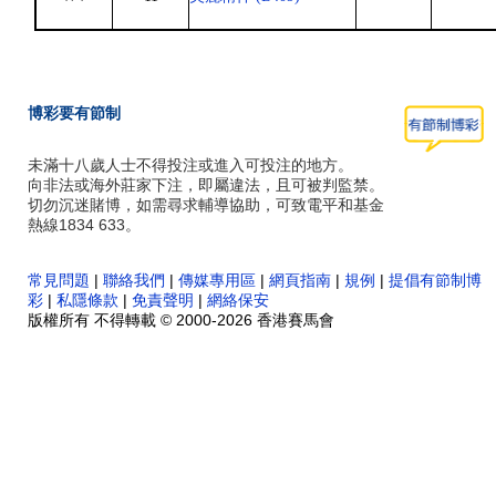
博彩要有節制
未滿十八歲人士不得投注或進入可投注的地方。
向非法或海外莊家下注，即屬違法，且可被判監禁。
切勿沉迷賭博，如需尋求輔導協助，可致電平和基金
熱線1834 633。
常見問題
|
聯絡我們
|
傳媒專用區
|
網頁指南
|
規例
|
提倡有節制博
彩
|
私隱條款
|
免責聲明
|
網絡保安
版權所有 不得轉載 © 2000-2026 香港賽馬會