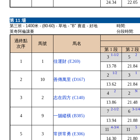
24.34
22.05
第 11 場
第三班 - 1400米 - (80-60) - 草地 - "B" 賽道 - 好地
時間:
英奇阿倫讓賽
分段時間:
過終點
馬號
馬名
次序
第 1 段
第 2 段
1-1/2
2
3
5
1
1
佳運財 (E269)
13.78
21.84
1/2
1
2
3
2
10
善傳萬里 (D167)
13.62
21.84
2
N
4
2
3
2
志在四方 (C140)
13.86
21.48
2-1/2
3-1/
7
6
4
9
一舖縱橫 (B385)
13.94
21.88
4-3/4
5
11
11
5
3
常拼常勇 (E306)
14.30
21.80