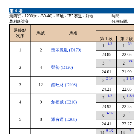
第 4 場
第四班 - 1200米 - (60-40) - 草地 - "B" 賽道 - 好地
時間:
萬利廄讓賽
分段時間:
過終點
馬號
馬名
次序
第 1 段
第 2 段
1/2
3/4
1
1
1
2
翡翠鳳凰 (D179)
23.85
22.03
1
3/4
3
2
2
4
聲勢 (D120)
24.01
21.99
2-1/4
2-1/
5
4
3
12
醒旺財 (D208)
24.21
22.03
1/2
1-3/
2
3
4
9
創福威 (E210)
23.93
22.23
3-1/2
5
8
8
5
8
添有運 (E268)
24.41
22.27
6-1/2
7
14
14