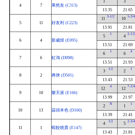
1
3
4
7
果然友 (C313)
13.35
21.65
3-1/2
5-3/
11
10
5
11
好友利 (C223)
13.91
21.81
1
2-1/
5
4
6
4
新威煌 (E095)
13.51
21.69
1
4
6
6
7
6
虹鴻 (D098)
13.51
21.93
1/2
1
3
2
8
2
將俠 (D501)
13.43
21.53
4
7-1/
12
12
9
10
樂天派 (E166)
13.99
21.97
N
1
2
1
10
13
蒜頭本色 (D160)
13.39
21.41
1/2
2-3/
4
5
11
1
蝦餃燒賣 (E147)
13.43
21.81