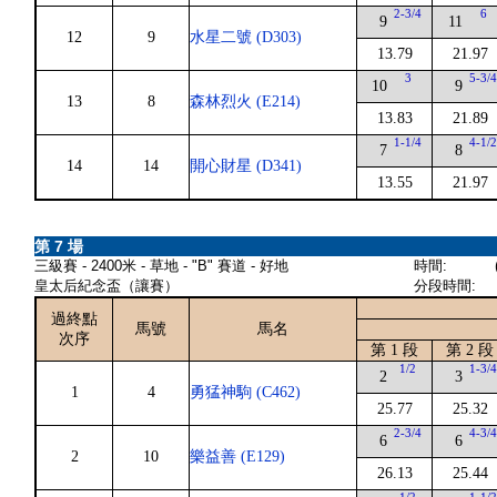
2-3/4
6
9
11
12
9
水星二號 (D303)
13.79
21.97
3
5-3/
10
9
13
8
森林烈火 (E214)
13.83
21.89
1-1/4
4-1/
7
8
14
14
開心財星 (D341)
13.55
21.97
第 7 場
三級賽 - 2400米 - 草地 - "B" 賽道 - 好地
時間:
皇太后紀念盃（讓賽）
分段時間:
過終點
馬號
馬名
次序
第 1 段
第 2 段
1/2
1-3/
2
3
1
4
勇猛神駒 (C462)
25.77
25.32
2-3/4
4-3/
6
6
2
10
樂益善 (E129)
26.13
25.44