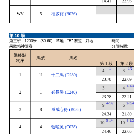
14.41
22.93
WV
5
福多寶 (B026)
第 10 場
第三班 - 1200米 - (80-60) - 草地 - "B" 賽道 - 好地
時間:
果敢精神讓賽
分段時間:
過終點
馬號
馬名
次序
第 1 段
第 2 段
1
1/2
4
3
1
11
十二馬 (D280)
23.78
22.09
1
1-1/
3
4
2
1
必長勝 (E240)
23.78
22.21
4-1/2
2-3/
9
6
3
8
威威心得 (B052)
24.34
21.89
5-1/4
4-1/
10
10
4
4
弛曜風 (C028)
24.46
22.05