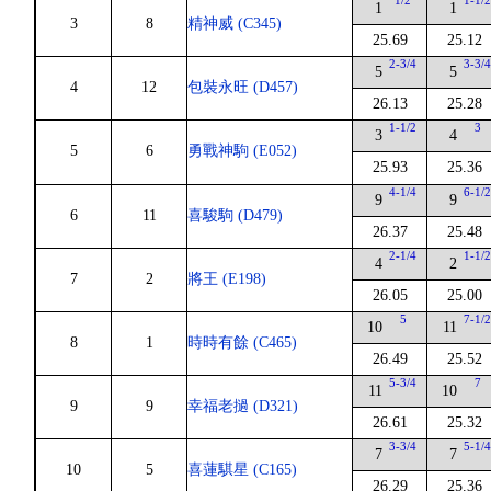
1/2
1-1/
1
1
3
8
精神威 (C345)
25.69
25.12
2-3/4
3-3/
5
5
4
12
包裝永旺 (D457)
26.13
25.28
1-1/2
3
3
4
5
6
勇戰神駒 (E052)
25.93
25.36
4-1/4
6-1/
9
9
6
11
喜駿駒 (D479)
26.37
25.48
2-1/4
1-1/
4
2
7
2
將王 (E198)
26.05
25.00
5
7-1/
10
11
8
1
時時有餘 (C465)
26.49
25.52
5-3/4
7
11
10
9
9
幸福老撾 (D321)
26.61
25.32
3-3/4
5-1/
7
7
10
5
喜蓮騏星 (C165)
26.29
25.36