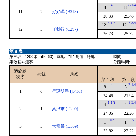
4
6-1/
8
8
11
7
好好瑪 (B318)
26.33
25.48
6-1/2
7-3/
12
12
12
3
任我行 (C297)
26.73
25.32
第 8 場
第三班 - 1200米 - (80-60) - 草地 - "B" 賽道 - 好地
時間:
果敢精神讓賽
分段時間:
過終點
馬號
馬名
次序
第 1 段
第 2 段
4
2-1/
8
5
1
8
星運明爵 (C431)
24.46
21.94
1-1/2
1-3/
4
4
2
1
莫浪求 (D200)
24.06
22.26
1/2
1/2
1
1
3
3
大雷暴 (D369)
23.82
22.22