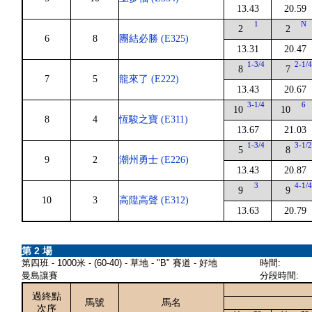
13.43
20.59
1
N
2
2
6
8
團結必勝 (E325)
13.31
20.47
1-3/4
2-1/
8
7
7
5
龍來了 (E222)
13.43
20.67
3-1/4
6
10
10
8
4
恆駿之寶 (E311)
13.67
21.03
1-3/4
3-1/
5
8
9
2
潮州勇士 (E226)
13.43
20.87
3
4-1/
9
9
10
3
高陞高聲 (E312)
13.63
20.79
第 2 場
第四班 - 1000米 - (60-40) - 草地 - "B" 賽道 - 好地
時間:
曼島讓賽
分段時間:
過終點
馬號
馬名
次序