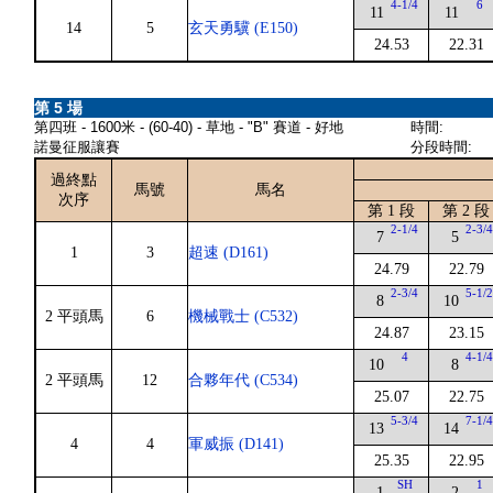
4-1/4
6
11
11
14
5
玄天勇驥 (E150)
24.53
22.31
第 5 場
第四班 - 1600米 - (60-40) - 草地 - "B" 賽道 - 好地
時間:
諾曼征服讓賽
分段時間:
過終點
馬號
馬名
次序
第 1 段
第 2 段
2-1/4
2-3/
7
5
1
3
超速 (D161)
24.79
22.79
2-3/4
5-1/
8
10
2 平頭馬
6
機械戰士 (C532)
24.87
23.15
4
4-1/
10
8
2 平頭馬
12
合夥年代 (C534)
25.07
22.75
5-3/4
7-1/
13
14
4
4
軍威振 (D141)
25.35
22.95
SH
1
1
2