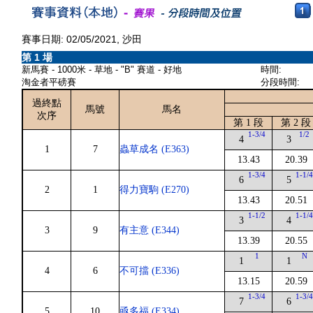
賽事日期: 02/05/2021, 沙田
第 1 場
新馬賽 - 1000米 - 草地 - "B" 賽道 - 好地
時間:
淘金者平磅賽
分段時間:
過終點
馬號
馬名
次序
第 1 段
第 2 段
1-3/4
1/2
4
3
1
7
蟲草成名 (E363)
13.43
20.39
1-3/4
1-1/
6
5
2
1
得力寶駒 (E270)
13.43
20.51
1-1/2
1-1/
3
4
3
9
有主意 (E344)
13.39
20.55
1
N
1
1
4
6
不可擋 (E336)
13.15
20.59
1-3/4
1-3/
7
6
5
10
亟多福 (E334)