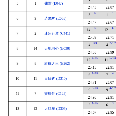
5
1
弗雷 (E047)
24.43
22.87
N
1
3
1
6
9
逍遙駒 (E065)
24.47
22.67
6
6
14
12
7
2
連連行運 (C441)
25.39
22.71
3/4
2-1/
4
4
8
14
天地同心 (B030)
24.55
22.99
4-1/2
5-3/
12
11
9
8
紅褲之王 (E262)
25.15
22.91
1-3/4
4
6
7
10
11
日日夠 (D310)
24.71
23.07
3-1/4
4-1/
9
9
11
7
寶得住 (C125)
24.95
22.91
1-1/2
3
5
6
12
13
大紅星 (D305)
24.67
22.95