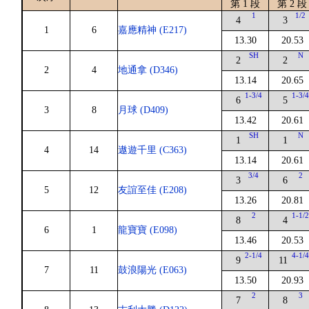
第 1 段
第 2 段
1
1/2
4
3
1
6
嘉應精神 (E217)
13.30
20.53
SH
N
2
2
2
4
地通拿 (D346)
13.14
20.65
1-3/4
1-3/
6
5
3
8
月球 (D409)
13.42
20.61
SH
N
1
1
4
14
遨遊千里 (C363)
13.14
20.61
3/4
2
3
6
5
12
友誼至佳 (E208)
13.26
20.81
2
1-1/
8
4
6
1
龍寶寶 (E098)
13.46
20.53
2-1/4
4-1/
9
11
7
11
鼓浪陽光 (E063)
13.50
20.93
2
3
7
8