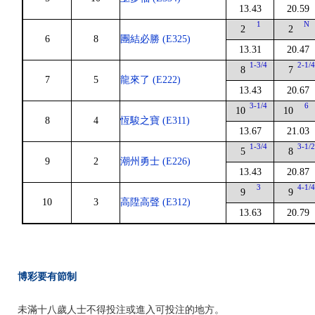
13.43
20.59
1
N
2
2
6
8
團結必勝 (E325)
13.31
20.47
1-3/4
2-1/
8
7
7
5
龍來了 (E222)
13.43
20.67
3-1/4
6
10
10
8
4
恆駿之寶 (E311)
13.67
21.03
1-3/4
3-1/
5
8
9
2
潮州勇士 (E226)
13.43
20.87
3
4-1/
9
9
10
3
高陞高聲 (E312)
13.63
20.79
博彩要有節制
未滿十八歲人士不得投注或進入可投注的地方。