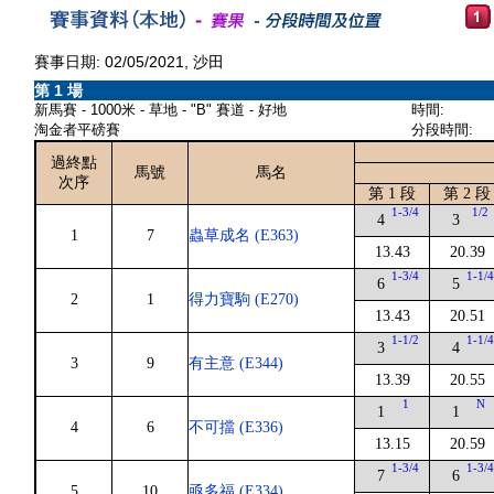
賽事日期: 02/05/2021, 沙田
第 1 場
新馬賽 - 1000米 - 草地 - "B" 賽道 - 好地
時間:
淘金者平磅賽
分段時間:
過終點
馬號
馬名
次序
第 1 段
第 2 段
1-3/4
1/2
4
3
1
7
蟲草成名 (E363)
13.43
20.39
1-3/4
1-1/
6
5
2
1
得力寶駒 (E270)
13.43
20.51
1-1/2
1-1/
3
4
3
9
有主意 (E344)
13.39
20.55
1
N
1
1
4
6
不可擋 (E336)
13.15
20.59
1-3/4
1-3/
7
6
5
10
亟多福 (E334)