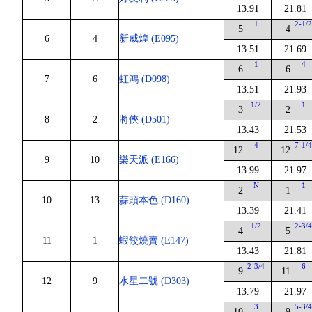
13.91
21.81
1
2-1/
5
4
6
4
新威煌 (E095)
13.51
21.69
1
4
6
6
7
6
虹鴻 (D098)
13.51
21.93
1/2
1
3
2
8
2
將俠 (D501)
13.43
21.53
4
7-1/
12
12
9
10
樂天派 (E166)
13.99
21.97
N
1
2
1
10
13
蒜頭本色 (D160)
13.39
21.41
1/2
2-3/
4
5
11
1
蝦餃燒賣 (E147)
13.43
21.81
2-3/4
6
9
11
12
9
水星二號 (D303)
13.79
21.97
3
5-3/
10
9