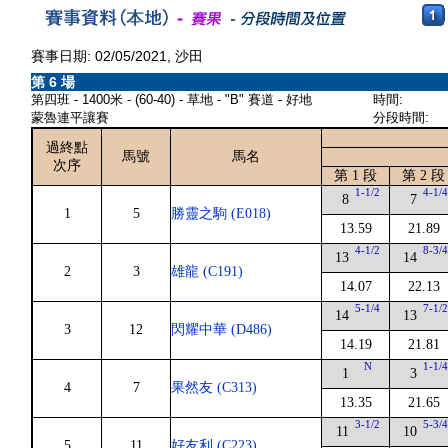
賽事日期: 02/05/2021, 沙田
第 6 場
第四班 - 1400米 - (60-40) - 草地 - "B" 賽道 - 好地
時間:
蒙魯連平讓賽
分段時間:
過終點
馬號
馬名
次序
第 1 段
第 2 段
1-1/2
4-1/
8
7
1
5
勝靈之駒 (E018)
13.59
21.89
4-1/2
8-3/
13
14
2
3
雄龍 (C191)
14.07
22.13
5-1/4
7-1/
14
13
3
12
閃耀中華 (D486)
14.19
21.81
N
1-1/
1
3
4
7
果然友 (C313)
13.35
21.65
3-1/2
5-3/
11
10
5
11
好友利 (C223)