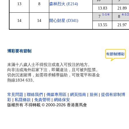
13
8
森林烈火 (E214)
13.83
21.89
1-1/4
4-1/
7
8
14
14
開心財星 (D341)
13.55
21.97
博彩要有節制
未滿十八歲人士不得投注或進入可投注的地方。
向非法或海外莊家下注，即屬違法，且可被判監禁。
切勿沉迷賭博，如需尋求輔導協助，可致電平和基金
熱線1834 633。
常見問題
|
聯絡我們
|
傳媒專用區
|
網頁指南
|
規例
|
提倡有節制博
彩
|
私隱條款
|
免責聲明
|
網絡保安
版權所有 不得轉載 © 2000-2026 香港賽馬會