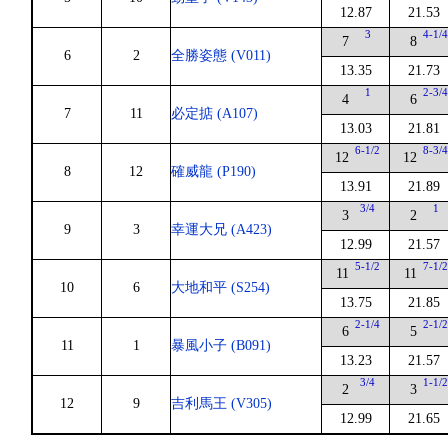
12.87
21.53
3
4-1/
7
8
6
2
全勝姿態 (V011)
13.35
21.73
1
2-3/
4
6
7
11
必定掂 (A107)
13.03
21.81
6-1/2
8-3/
12
12
8
12
確威龍 (P190)
13.91
21.89
3/4
1
3
2
9
3
幸運大兄 (A423)
12.99
21.57
5-1/2
7-1/
11
11
10
6
大地和平 (S254)
13.75
21.85
2-1/4
2-1/
6
5
11
1
暴風小子 (B091)
13.23
21.57
3/4
1-1/
2
3
12
9
吉利馬王 (V305)
12.99
21.65