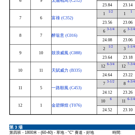
6
9
太陽戰馬 (C212)
23.84
23.14
1/2
1
1
1
7
6
富祿 (C352)
23.56
23.06
3-1/4
3-1/
6
6
8
7
醉翁意 (C016)
24.08
23.06
1/2
1-1/
2
3
9
10
鼓浪威風 (C088)
23.64
23.18
6-3/4
7-3/
12
12
10
11
天賦威力 (B335)
24.64
23.22
3-1/2
4-3/
7
8
11
5
一路順風 (C453)
24.12
23.26
6
6-1/
10
11
12
1
金碧輝煌 (T076)
24.52
23.10
第 3 場
第四班 - 1800米 - (60-40) - 草地 - "C" 賽道 - 好地
時間: