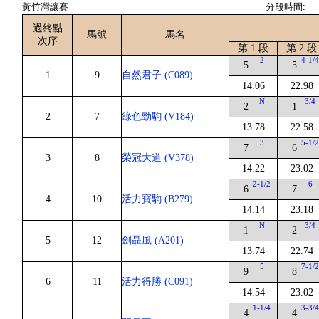
黃竹灣讓賽
分段時間:
過終點
馬號
馬名
次序
第 1 段
第 2 段
2
4-1/
5
5
1
9
自然君子 (C089)
14.06
22.98
N
3/4
2
1
2
7
綠色勁駒 (V184)
13.78
22.58
3
5-1/
7
6
3
8
榮冠大道 (V378)
14.22
23.02
2-1/2
6
6
7
4
10
活力寶駒 (B279)
14.14
23.18
N
3/4
1
2
5
12
劍聶風 (A201)
13.74
22.74
5
7-1/
9
8
6
11
活力得勝 (C091)
14.54
23.02
1-1/4
3-3/
4
4