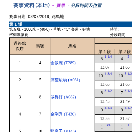
賽事日期: 03/07/2019, 跑馬地
第 1 場
第五班 - 1000米 - (40-0) - 草地 - "C" 賽道 - 好地
時間:
榕樹澳讓賽
分段時間:
過終點
馬號
馬名
次序
第 1 段
第 2 段
1-1/4
2
5
4
1
4
金飯碗 (T289)
13.07
21.65
4-3/4
5-1/
10
10
2
5
洪荒駿駒 (A031)
13.63
21.65
3-1/2
3-1/
8
7
3
8
做得好 (A082)
13.43
21.49
4-1/4
4-1/
9
9
4
7
金剛秀 (T436)
13.55
21.57
3/4
1
1
1
5
10
勁皇子 (V143)