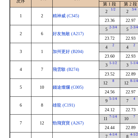
次序
第 1 段
第 2 段
1/2
3/4
2
2
1
2
精神威 (C345)
23.36
22.97
2-3/4
2-3/
5
5
2
6
好友無敵 (A217)
23.72
22.93
2
2
4
4
3
1
加州更好 (B204)
23.60
22.93
1-1/2
1-1/
3
3
4
7
飛雲騅 (B274)
23.52
22.89
8
8-1/
12
12
5
10
錢途燦爛 (C005)
24.56
22.97
5-1/4
4
9
7
6
8
雄龍 (C191)
24.12
22.73
7-1/4
7
11
10
7
12
勁飛寶寶 (A267)
24.44
22.89
4-1/4
4-1/
7
8