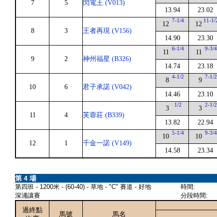
7
5
閃電王 (V013)
13.94
23.02
7-1/4
11-1/
12
12
8
3
王者再現 (V156)
14.90
23.30
6-1/4
9-3/
11
11
9
2
神州福星 (B326)
14.74
23.18
4-1/2
7-1/
8
9
10
6
君子承諾 (V042)
14.46
23.10
1/2
2-1/
3
3
11
4
芙蓉莊 (B339)
13.82
22.94
5-1/4
9-3/
10
10
12
1
千金一諾 (V149)
14.58
23.34
第 4 場
第四班 - 1200米 - (60-40) - 草地 - "C" 賽道 - 好地
時間:
深涌讓賽
分段時間:
過終點
馬號
馬名