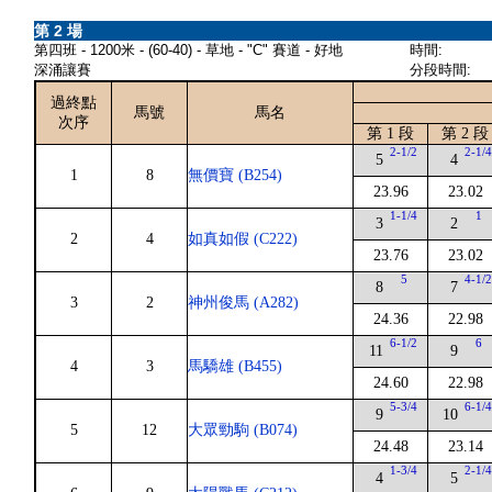
第 2 場
第四班 - 1200米 - (60-40) - 草地 - "C" 賽道 - 好地
時間:
深涌讓賽
分段時間:
過終點
馬號
馬名
次序
第 1 段
第 2 段
2-1/2
2-1/
5
4
1
8
無價寶 (B254)
23.96
23.02
1-1/4
1
3
2
2
4
如真如假 (C222)
23.76
23.02
5
4-1/
8
7
3
2
神州俊馬 (A282)
24.36
22.98
6-1/2
6
11
9
4
3
馬驕雄 (B455)
24.60
22.98
5-3/4
6-1/
9
10
5
12
大眾勁駒 (B074)
24.48
23.14
1-3/4
2-1/
4
5