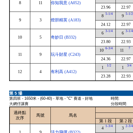
8
11
你知我意 (A052)
23.96
22.97
5-1/4
5-1/
8
9
9
3
燈胆精英 (A183)
24.12
22.97
3-1/4
3-1/
6
6
10
5
奇妙日 (B332)
23.80
22.93
6-3/4
7
10
11
11
9
玩斗財星 (C243)
24.36
22.97
1/2
3/4
1
1
12
4
有利高 (A412)
23.28
22.93
第 5 場
第四班 - 1650米 - (60-40) - 草地 - "C" 賽道 - 好地
時間:
大網仔讓賽
分段時間:
過終點
馬號
馬名
次序
第 1 段
第 2 段
1-3/4
2-3/
4
3
1
9
活力飛彈 (B322)