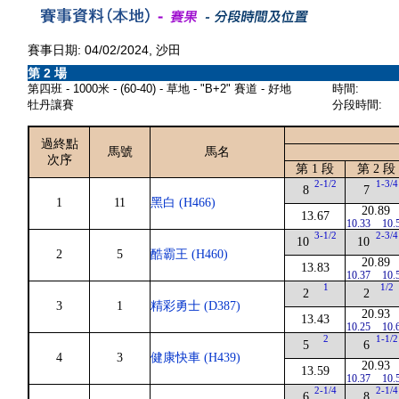
賽事日期: 04/02/2024, 沙田
第 2 場
第四班 - 1000米 - (60-40) - 草地 - "B+2" 賽道 - 好地
時間:
牡丹讓賽
分段時間:
過終點
馬號
馬名
次序
第 1 段
第 2 段
2-1/2
1-3/4
8
7
1
11
黑白 (H466)
20.89
13.67
10.33
10.
3-1/2
2-3/4
10
10
2
5
酷霸王 (H460)
20.89
13.83
10.37
10.
1
1/2
2
2
3
1
精彩勇士 (D387)
20.93
13.43
10.25
10.
2
1-1/2
5
6
4
3
健康快車 (H439)
20.93
13.59
10.37
10.
2-1/4
2-1/4
6
8