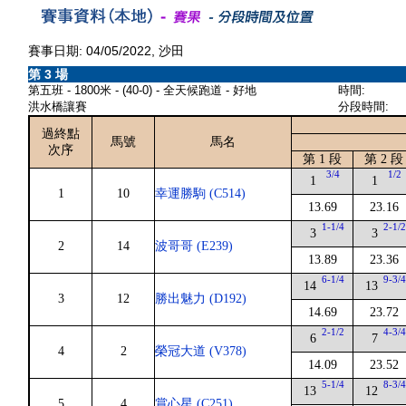
賽事日期: 04/05/2022, 沙田
第 3 場
第五班 - 1800米 - (40-0) - 全天候跑道 - 好地
時間:
洪水橋讓賽
分段時間:
過終點
馬號
馬名
次序
第 1 段
第 2 段
3/4
1/2
1
1
1
10
幸運勝駒 (C514)
13.69
23.16
1-1/4
2-1/
3
3
2
14
波哥哥 (E239)
13.89
23.36
6-1/4
9-3/
14
13
3
12
勝出魅力 (D192)
14.69
23.72
2-1/2
4-3/
6
7
4
2
榮冠大道 (V378)
14.09
23.52
5-1/4
8-3/
13
12
5
4
賞心星 (C251)