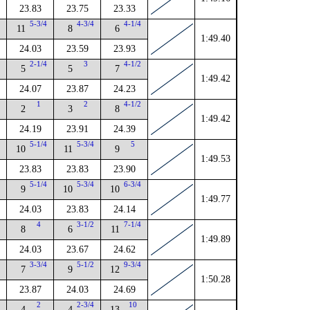
23.83
23.75
23.33
4
5-3/4
4-3/4
4-1/4
11
8
6
1:49.40
24.03
23.59
23.93
2
2-1/4
3
4-1/2
5
5
7
1:49.42
24.07
23.87
24.23
1
2
4-1/2
2
3
8
1:49.42
24.19
23.91
24.39
5-1/4
5-3/4
5
10
11
9
1:49.53
23.83
23.83
23.90
4
5-1/4
5-3/4
6-3/4
9
10
10
1:49.77
24.03
23.83
24.14
2
4
3-1/2
7-1/4
8
6
11
1:49.89
24.03
23.67
24.62
4
3-3/4
5-1/2
9-3/4
7
9
12
1:50.28
23.87
24.03
24.69
2
2
2-3/4
10
4
4
13