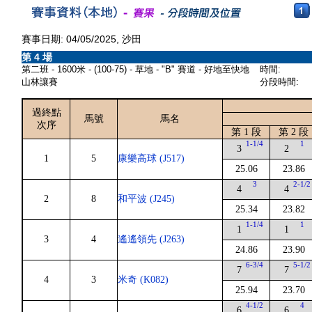
賽事日期: 04/05/2025, 沙田
第 4 場
第二班 - 1600米 - (100-75) - 草地 - "B" 賽道 - 好地至快地
時間:
山林讓賽
分段時間:
過終點
馬號
馬名
次序
第 1 段
第 2 段
1-1/4
1
3
2
1
5
康樂高球 (J517)
25.06
23.86
3
2-1/2
4
4
2
8
和平波 (J245)
25.34
23.82
1-1/4
1
1
1
3
4
遙遙領先 (J263)
24.86
23.90
6-3/4
5-1/2
7
7
4
3
米奇 (K082)
25.94
23.70
4-1/2
4
6
6