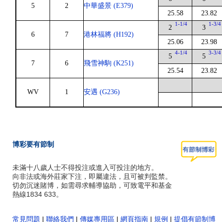
5
2
中華盛景 (E379)
25.58
23.82
1-1/4
1-3/4
2
3
6
7
港林福將 (H192)
25.06
23.98
4-1/4
3-3/4
5
5
7
6
飛雪神駒 (K251)
25.54
23.82
WV
1
安遇 (G236)
博彩要有節制
未滿十八歲人士不得投注或進入可投注的地方。
向非法或海外莊家下注，即屬違法，且可被判監禁。
切勿沉迷賭博，如需尋求輔導協助，可致電平和基金
熱線1834 633。
常見問題
|
聯絡我們
|
傳媒專用區
|
網頁指南
|
規例
|
提倡有節制博