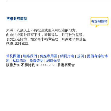
博彩要有節制
未滿十八歲人士不得投注或進入可投注的地方。
向非法或海外莊家下注，即屬違法，且可被判監禁。
切勿沉迷賭博，如需尋求輔導協助，可致電平和基金
熱線1834 633。
常見問題
|
聯絡我們
|
傳媒專用區
|
網頁指南
|
規例
|
提倡有節制博
彩
|
私隱條款
|
免責聲明
|
網絡保安
版權所有 不得轉載 © 2000-2026 香港賽馬會