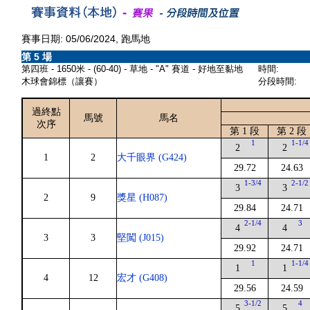
賽事日期: 05/06/2024, 跑馬地
第 5 場
第四班 - 1650米 - (60-40) - 草地 - "A" 賽道 - 好地至黏地
時間:
木球會錦標（讓賽）
分段時間:
過終點
馬號
馬名
次序
第 1 段
第 2 段
1
1-1/4
2
2
1
2
大千眼界 (G424)
29.72
24.63
1-3/4
2-1/2
3
3
2
9
獎星 (H087)
29.84
24.71
2-1/4
3
4
4
3
3
堅闖 (J015)
29.92
24.71
1
1-1/4
1
1
4
12
宏才 (G408)
29.56
24.59
3-1/2
4
5
5