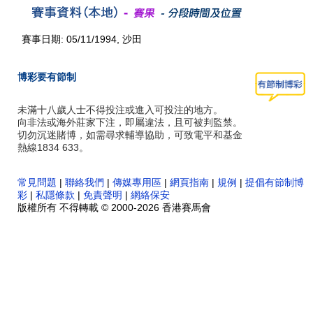
賽事日期: 05/11/1994, 沙田
博彩要有節制
未滿十八歲人士不得投注或進入可投注的地方。
向非法或海外莊家下注，即屬違法，且可被判監禁。
切勿沉迷賭博，如需尋求輔導協助，可致電平和基金
熱線1834 633。
常見問題
|
聯絡我們
|
傳媒專用區
|
網頁指南
|
規例
|
提倡有節制博
彩
|
私隱條款
|
免責聲明
|
網絡保安
版權所有 不得轉載 © 2000-2026 香港賽馬會